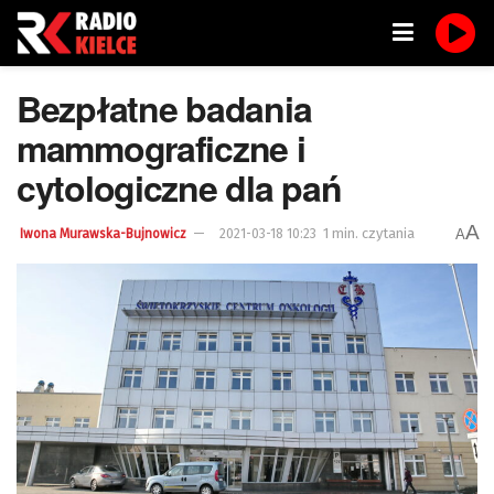
Bezpłatne badania
mammograficzne i
cytologiczne dla pań
A
1 min. czytania
A
Iwona Murawska-Bujnowicz
2021-03-18 10:23