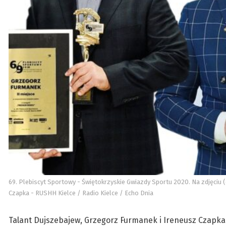
69. Plebiscyt Sportowy - Świętokrzyskie Gwiazdy Sportu 2020. Na zdjęciu (
Czapka - RUSHH Kielce / Radio Kielce / Echo Dnia
Talant Dujszebajew, Grzegorz Furmanek i Ireneusz Czapka 