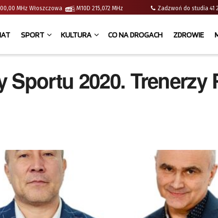
 | 100,00 MHz Włoszczowa
M10D 215,072 MHz
Zadzwoń do studia 
IAT
SPORT
KULTURA
CO NA DROGACH
ZDROWIE
y Sportu 2020. Trenerzy