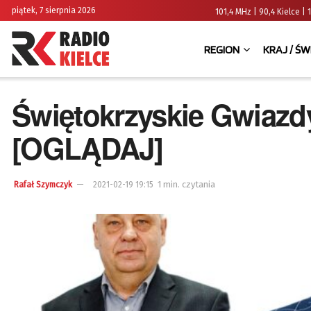
piątek, 7 sierpnia 2026
101,4 MHz | 90,4 Kielce
REGION
KRAJ / ŚW
Świętokrzyskie Gwiazd
[OGLĄDAJ]
1 min. czytania
Rafał Szymczyk
2021-02-19 19:15