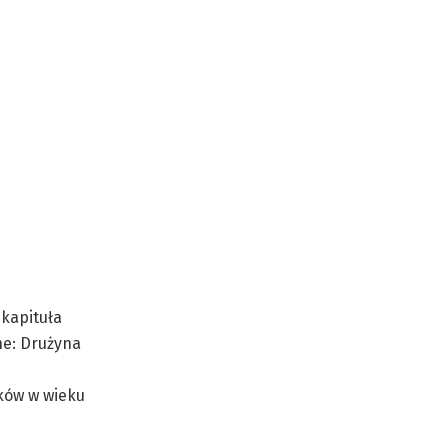
 kapituła
ne: Drużyna
ków w wieku