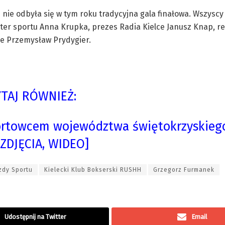
ie odbyła się w tym roku tradycyjna gala finałowa. Wszyscy 
ister sportu Anna Krupka, prezes Radia Kielce Janusz Knap, r
ce Przemysław Prydygier.
TAJ RÓWNIEŻ:
portowcem województwa świętokrzyskieg
[ZDJĘCIA, WIDEO]
zdy Sportu
Kielecki Klub Bokserski RUSHH
Grzegorz Furmanek
Udostępnij na Twitter
Email