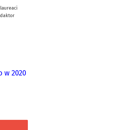
laureaci
edaktor
o w 2020