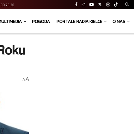
41 200 20 20
MULTIMEDIA
POGODA
PORTALE RADIA KIELCE
O NAS
 Roku
A
A