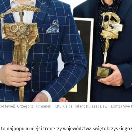
od lewej): Grzegorz Furmanek - KKL Kielce, Talant Dujszebajew - Łomża Vive K
to najpopularniejsi trenerzy województwa świętokrzyskiego 