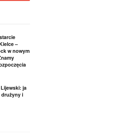
starcie
Kielce –
ock w nowym
 Znamy
rozpoczęcia
Lijewski: ja
 drużyny i