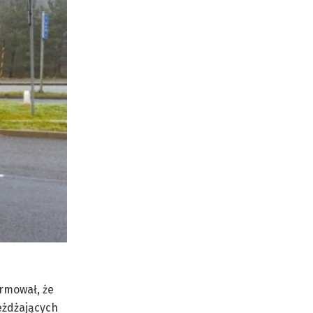
rmował, że
eżdżających