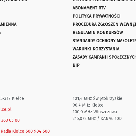
ABONAMENT RTV
POLITYKA PRYWATNOŚCI
AMIENNA
PROCEDURA ZGŁOSZEŃ WEWNĘ
E
REGULAMIN KONKURSÓW
STANDARDY OCHRONY MAŁOLET
WARUNKI KORZYSTANIA
ZASADY KAMPANII SPOŁECZNYC
BIP
25-317 Kielce
101,4 MHz Świętokrzyskie
90,4 MHz Kielce
lce.pl
100,0 MHz Włoszczowa
215,072 MHz / KANAŁ 10D
1 363 05 00
 Radia Kielce
600 904 600