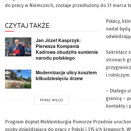
do pracy w Niemczech, zostaje przedłużony do 31 marca t
Polacy, któ
CZYTAJ TAKŻE
nadal będą 
odwiedzając
Jan Józef Kasprzyk:
Pierwsza Kompania
Kadrowa obudziła sumienia
Sekretarz s
narodu polskiego
stronach gr
przygranic
Modernizacja ulicy kosztem
i rolniczym.
kilkudziesięciu drzew
– Dlatego u
granicę – p
POKAŻ WIĘCEJ
kontakty i
Program dopłat Meklemburgia Pomorze Przednie uruchomi
osoby dojeżdżające do pracy z Polski i 315 ich krewnych. W