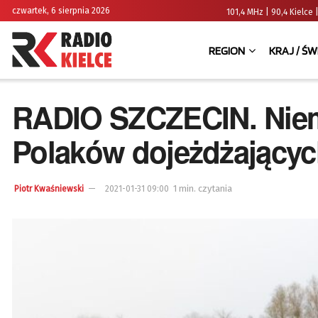
czwartek, 6 sierpnia 2026
101,4 MHz | 90,4 Kielc
REGION
KRAJ / ŚW
RADIO SZCZECIN. Niemc
Polaków dojeżdżającyc
1 min. czytania
Piotr Kwaśniewski
2021-01-31 09:00