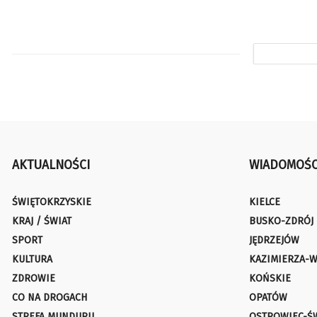
AKTUALNOŚCI
WIADOMOŚC
ŚWIĘTOKRZYSKIE
KIELCE
KRAJ / ŚWIAT
BUSKO-ZDRÓJ
SPORT
JĘDRZEJÓW
KULTURA
KAZIMIERZA-W
ZDROWIE
KOŃSKIE
CO NA DROGACH
OPATÓW
STREFA MUNDURU
OSTROWIEC-Ś