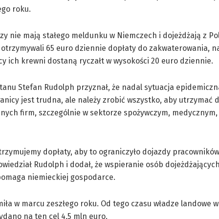
ego roku.
rzy nie mają stałego meldunku w Niemczech i dojeżdżają z Pol
otrzymywali 65 euro dziennie dopłaty do zakwaterowania, n
y ich krewni dostaną ryczałt w wysokości 20 euro dziennie.
tanu Stefan Rudolph przyznał, że nadal sytuacja epidemicz
anicy jest trudna, ale należy zrobić wszystko, aby utrzymać d
znych firm, szczególnie w sektorze spożywczym, medycznym
trzymujemy dopłaty, aby to ograniczyło dojazdy pracownikó
owiedział Rudolph i dodał, że wspieranie osób dojeżdżającyc
 pomaga niemieckiej gospodarce.
ła w marcu zeszłego roku. Od tego czasu władze landowe w
ydano na ten cel 4,5 mln euro.