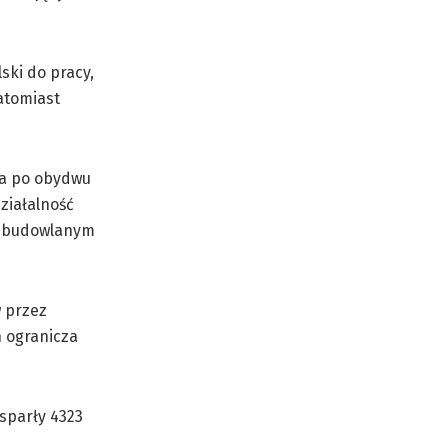
ski do pracy,
atomiast
na po obydwu
ziałalność
, budowlanym
w przez
h ogranicza
sparły 4323