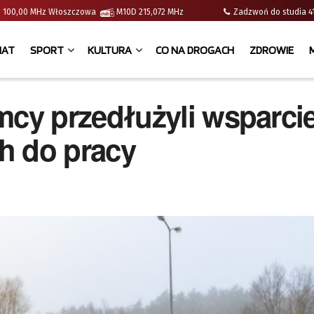
e | 100,00 MHz Włoszczowa
M10D 215,072 MHz
Zadzwoń do studia
IAT
SPORT
KULTURA
CO NA DROGACH
ZDROWIE
y przedłużyli wsparcie
h do pracy