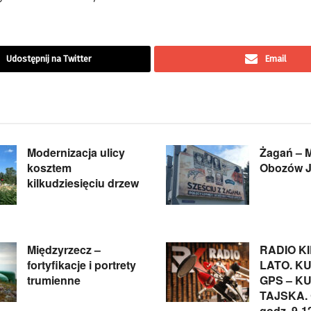
Udostępnij na Twitter
Email
Modernizacja ulicy
Żagań – 
kosztem
Obozów J
kilkudziesięciu drzew
Międzyrzecz –
RADIO K
fortyfikacje i portrety
LATO. K
trumienne
GPS – K
TAJSKA. 
godz. 9-1