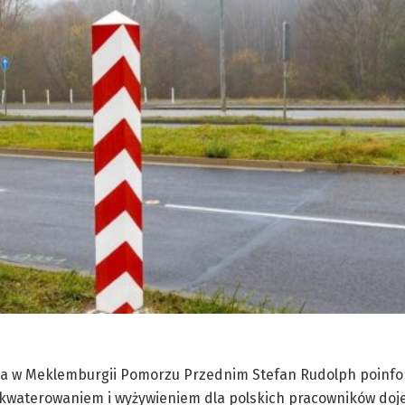
wia w Meklemburgii Pomorzu Przednim Stefan Rudolph poinfo
kwaterowaniem i wyżywieniem dla polskich pracowników doj