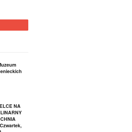
Muzeum
enieckich
IELCE NA
ULINARNY
UCHNIA
Czwartek,
2