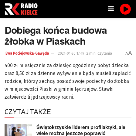
Dobiega końca budowa
żłobka w Piaskach
A
2 min. czytania
A
Ewa Pociejowska-Gawęda
2021-01-30 17:49
400 zł miesięcznie za dziesięciogodzinny pobyt dziecka
oraz 8,50 zł za dzienne wyżywienie będą musieli zapłacić
rodzice, którzy zechcą posłać swoje pociechy do żłobka
w miejscowości Piaski w gminie Jędrzejów. Stawki
zatwierdzili jędrzejowscy radni.
CZYTAJ TAKŻE
Świętokrzyskie liderem profilaktyki, ale
wiele można jeszcze poprawić