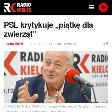
PSL krytykuje „piątkę dla
zwierząt”
A
2 min. czytania
A
Dorota Klusek
2020-10-09 13:31
20.09.2020. Kielce. Studio Polityczne Radia Kielce. Na zdjęciu: Czesław
Siekierski - PSL / Kamil Król / Radio Kielce