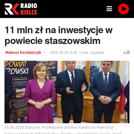
11 mln zł na inwestycje w
powiecie staszowskim
A
2 min. czytania
A
Mateusz Kaczmarczyk
2020-06-25 12:48
25.06.2020 Staszów. Przekazanie promes Funduszu Inwestycji
Samorządowych. Od lewej: Anna Krupka - wiceminister sportu, Józef