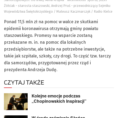
Żółciak - starosta staszowski, Andrzej Pruś - przewodniczący Sejmiku
Województwa Świętokrzyskiego / Mateusz Kaczmarczyk / Radio Kielce
Ponad 11,5 mln zł na pomoc w walce ze skutkami
epidemii koronawirusa otrzymają gminy powiatu
staszowskiego. Promesy na wsparcie zostaną
przekazane m. in. na pomoc dla lokalnych
przedsiębiorstw, ale także na potrzebne inwestycje,
takie jak szpitale, szkoły, czy drogi. To część tzw. tarczy
dla samorządów, przygotowanej przez rząd i
prezydenta Andrzeja Dudę.
CZYTAJ TAKŻE
Kolejne emocje podczas
„Chopinowskich Inspiracji”
W środę zaćmienie Słońca