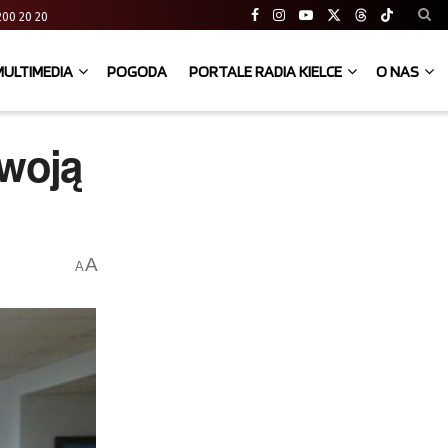
41 200 20 20
MULTIMEDIA
POGODA
PORTALE RADIA KIELCE
O NAS
swoją
A
A