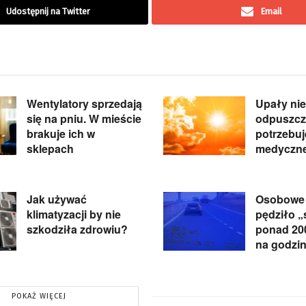
Udostępnij na Twitter
Email
Wentylatory sprzedają
Upały nie
się na pniu. W mieście
odpuszcz
brakuje ich w
potrzebu
sklepach
medyczne
Jak używać
Osobowe
klimatyzacji by nie
pędziło 
szkodziła zdrowiu?
ponad 20
na godzi
POKAŻ WIĘCEJ