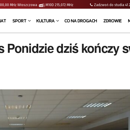
 | 100,00 MHz Włoszczowa
M10D 215,072 MHz
Zadzwoń do studia 
IAT
SPORT
KULTURA
CO NA DROGACH
ZDROWIE
s Ponidzie dziś kończy 