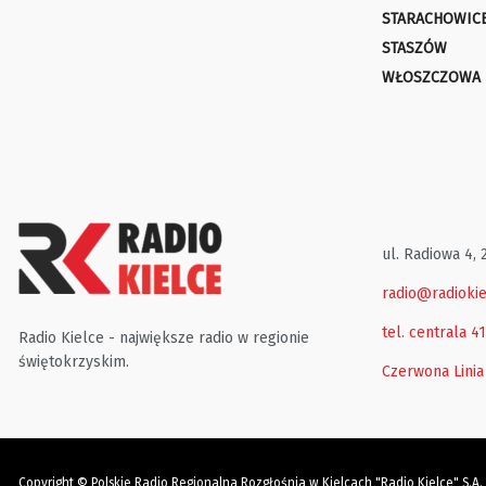
STARACHOWIC
STASZÓW
WŁOSZCZOWA
ul. Radiowa 4, 
radio@radiokie
tel. centrala 4
Radio Kielce - największe radio w regionie
świętokrzyskim.
Czerwona Linia
Copyright © Polskie Radio Regionalna Rozgłośnia w Kielcach "Radio Kielce" S.A.