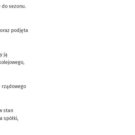
ę do sezonu.
 oraz podjęta
y ją
kolejowego,
 z rządowego
w stan
a spółki,