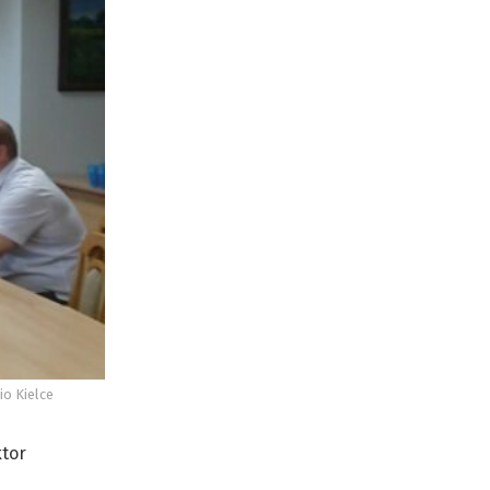
o Kielce
ktor