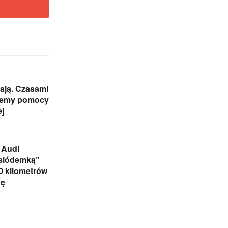
ają. Czasami
jemy pomocy
j
 Audi
„siódemką”
0 kilometrów
nę