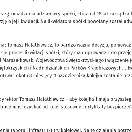
s zgromadzenia udziałowcy spółki, która od 18 lat zarządza k
yzję o jej likwidacji. Na likwidatora spółki powołany został ad
iał Tomasz Hałatkiewicz, to bardzo ważna decyzja, ponieważ 
się proces likwidacji spółki, który ma doprowadzić do przejęc
 Marszałkowski Województwa Świętokrzyskiego i włączenie j
iętokrzyskich i Nadnidziańskich Parków Krajobrazowych. Lik
otrwać około 8 miesięcy. 1 października kolejka zostanie prz
dyrektor Tomasz Hałatkiewicz – aby kolejka 1 maja przyszłe
trasę musi uzyskać od kolei stosowne certyfikaty bezpieczeń
a taboru i infrastruktury kolejowej. Na te działania potrze