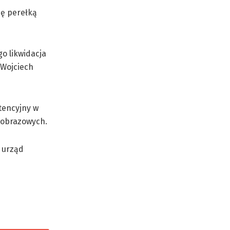
ię perełką
o likwidacja
 Wojciech
tencyjny w
jobrazowych.
: urząd