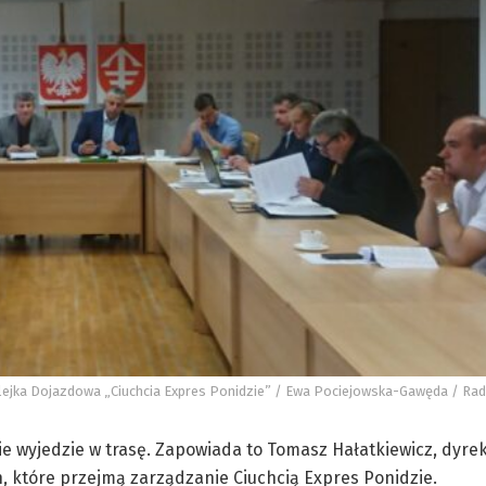
ejka Dojazdowa „Ciuchcia Expres Ponidzie” / Ewa Pociejowska-Gawęda / Radi
ie wyjedzie w trasę. Zapowiada to Tomasz Hałatkiewicz, dyre
, które przejmą zarządzanie Ciuchcią Expres Ponidzie.