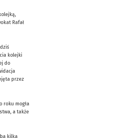
olejką,
wokat Rafał
dziś
ia kolejki
ej do
widacja
ejęta przez
go roku mogła
stwa, a także
ba kilka