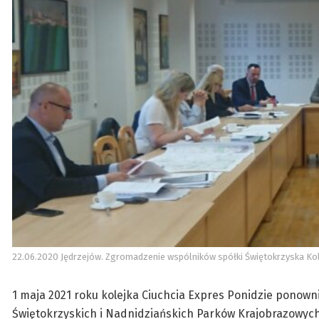
22.06.2020 Jędrzejów. Zgromadzenie wspólników spółki Świętokrzyska Kol
1 maja 2021 roku kolejka Ciuchcia Expres Ponidzie ponown
Świętokrzyskich i Nadnidziańskich Parków Krajobrazowych