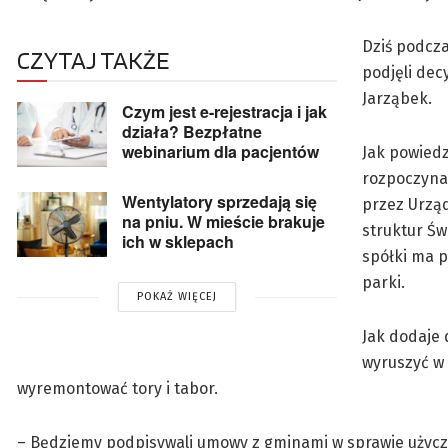
Dziś podcza
CZYTAJ TAKŻE
podjęli dec
Jarząbek.
Czym jest e-rejestracja i jak
działa? Bezpłatne
webinarium dla pacjentów
Jak powiedz
rozpoczyna 
Wentylatory sprzedają się
przez Urząd
na pniu. W mieście brakuje
struktur Św
ich w sklepach
spółki ma p
parki.
POKAŻ WIĘCEJ
Jak dodaje 
wyruszyć w 
wyremontować tory i tabor.
– Będziemy podpisywali umowy z gminami w sprawie użyczeni