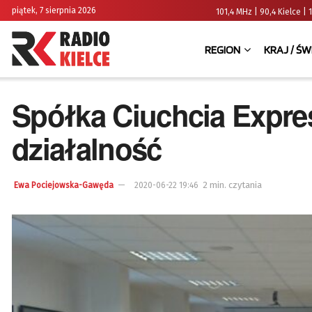
piątek, 7 sierpnia 2026
101,4 MHz | 90,4 Kielce
REGION
KRAJ / ŚW
Spółka Ciuchcia Expre
działalność
2 min. czytania
Ewa Pociejowska-Gawęda
2020-06-22 19:46