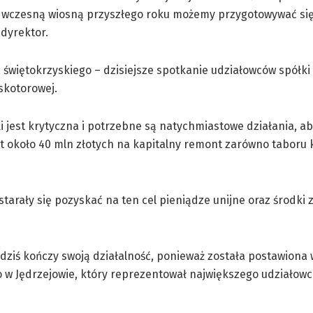
 to wczesną wiosną przyszłego roku możemy przygotowywać si
 dyrektor.
świętokrzyskiego – dzisiejsze spotkanie udziałowców spółki
skotorowej.
i jest krytyczna i potrzebne są natychmiastowe działania, ab
st około 40 mln złotych na kapitalny remont zarówno taboru 
tarały się pozyskać na ten cel pieniądze unijne oraz środki
 dziś kończy swoją działalność, ponieważ została postawiona 
o w Jędrzejowie, który reprezentował największego udziałowc