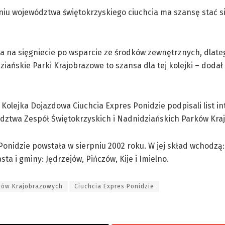
niu województwa świętokrzyskiego ciuchcia ma szansę stać s
ła na sięgniecie po wsparcie ze środków zewnętrznych, dlateg
dziańskie Parki Krajobrazowe to szansa dla tej kolejki – dodał
Kolejka Dojazdowa Ciuchcia Expres Ponidzie podpisali list in
wództwa Zespół Świętokrzyskich i Nadnidziańskich Parków Kra
onidzie powstała w sierpniu 2002 roku. W jej skład wchodzą
ta i gminy: Jędrzejów, Pińczów, Kije i Imielno.
rków Krajobrazowych
Ciuchcia Expres Ponidzie