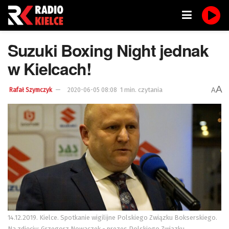
Suzuki Boxing Night jednak
w Kielcach!
A
1 min. czytania
A
Rafał Szymczyk
2020-06-05 08:08
14.12.2019. Kielce. Spotkanie wigilijne Polskiego Związku Bokserskiego.
Na zdjęciu: Grzegorz Nowaczek - prezes Polskiego Związku