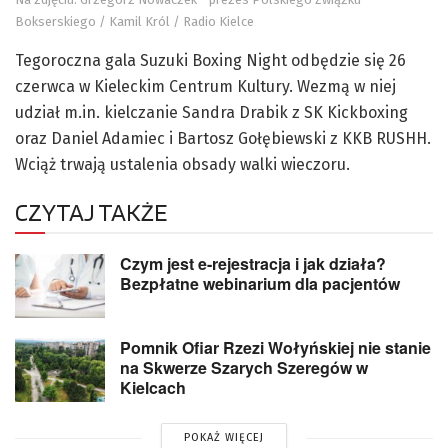
Bokserskiego / Kamil Król / Radio Kielce
Tegoroczna gala Suzuki Boxing Night odbędzie się 26
czerwca w Kieleckim Centrum Kultury. Wezmą w niej
udział m.in. kielczanie Sandra Drabik z SK Kickboxing
oraz Daniel Adamiec i Bartosz Gołębiewski z KKB RUSHH.
Wciąż trwają ustalenia obsady walki wieczoru.
CZYTAJ TAKŻE
Czym jest e-rejestracja i jak działa?
Bezpłatne webinarium dla pacjentów
Pomnik Ofiar Rzezi Wołyńskiej nie stanie
na Skwerze Szarych Szeregów w
Kielcach
POKAŻ WIĘCEJ