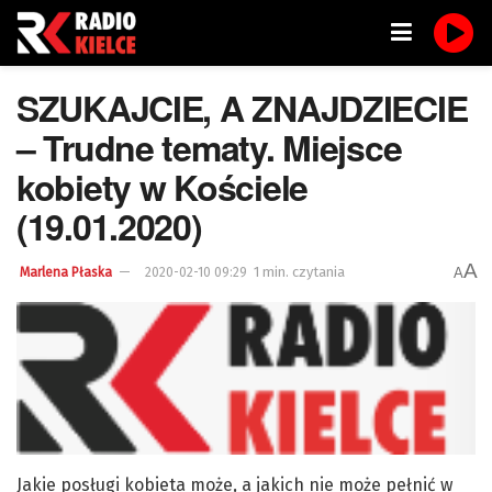
SZUKAJCIE, A ZNAJDZIECIE
– Trudne tematy. Miejsce
kobiety w Kościele
(19.01.2020)
A
1 min. czytania
A
Marlena Płaska
2020-02-10 09:29
Jakie posługi kobieta może, a jakich nie może pełnić w