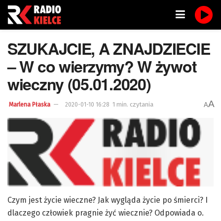
SZUKAJCIE, A ZNAJDZIECIE
– W co wierzymy? W żywot
wieczny (05.01.2020)
A
1 min. czytania
A
Marlena Płaska
2020-01-10 16:28
Czym jest życie wieczne? Jak wygląda życie po śmierci? I
dlaczego człowiek pragnie żyć wiecznie? Odpowiada o.