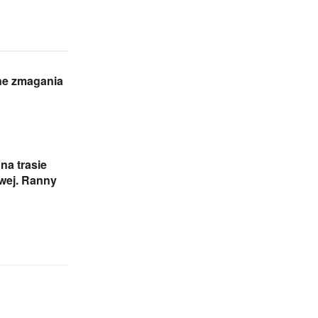
ne zmagania
na trasie
wej. Ranny