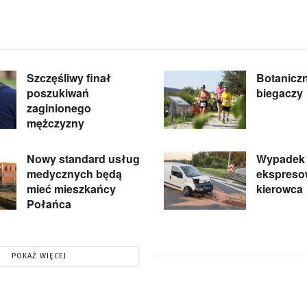
Szczęśliwy finał
Botanicz
poszukiwań
biegaczy
zaginionego
mężczyzny
Nowy standard usług
Wypadek 
medycznych będą
ekspreso
mieć mieszkańcy
kierowca
Połańca
POKAŻ WIĘCEJ