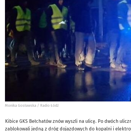
Monika Gosławska / Radio Łódź
Kibice GKS Bełchatów znów wyszli na ulicę. Po dwóch ulic
zablokowali jedną z dróg dojazdowych do kopalni i elektrow