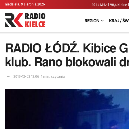
niedziela, 9 sierpnia 2026
101,4 MHz | 90,4 Kielc
REGION
KRAJ / ŚW
RADIO ŁÓDŹ. Kibice G
klub. Rano blokowali d
1 min. czytania
2019-12-03 12:06