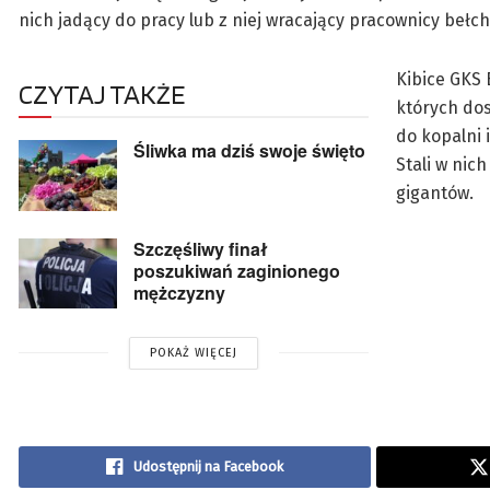
nich jadący do pracy lub z niej wracający pracownicy bełc
Kibice GKS 
CZYTAJ TAKŻE
których dos
do kopalni 
Śliwka ma dziś swoje święto
Stali w nic
gigantów.
Szczęśliwy finał
poszukiwań zaginionego
mężczyzny
POKAŻ WIĘCEJ
Udostępnij na Facebook