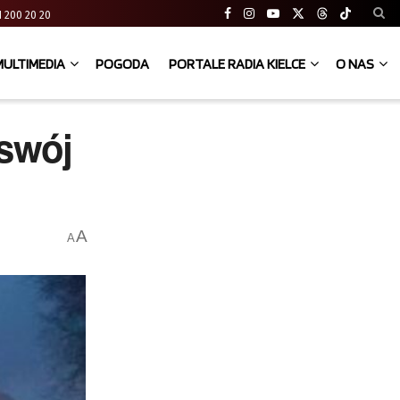
 41 200 20 20
MULTIMEDIA
POGODA
PORTALE RADIA KIELCE
O NAS
swój
A
A