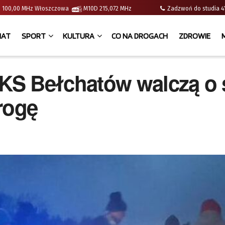
e | 100,00 MHz Włoszczowa
M10D 215,072 MHz
Zadzwoń do studia
IAT
SPORT
KULTURA
CO NA DROGACH
ZDROWIE
KS Bełchatów walczą o 
rogę