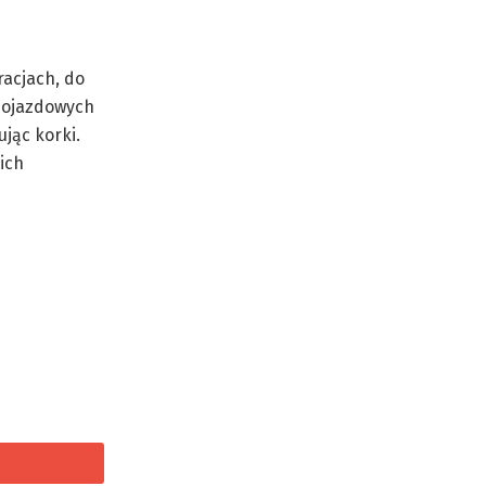
racjach, do
 dojazdowych
ując korki.
ich