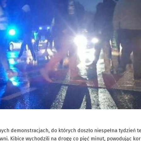
znych demonstracjach, do których doszło niespełna tydzień t
ni. Kibice wychodzili na drogę co pięć minut, powodując kork