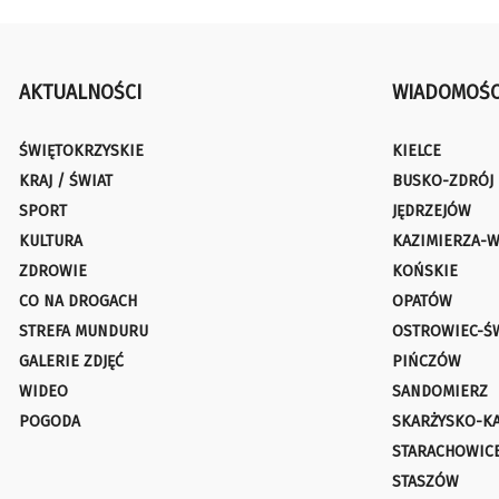
AKTUALNOŚCI
WIADOMOŚC
ŚWIĘTOKRZYSKIE
KIELCE
KRAJ / ŚWIAT
BUSKO-ZDRÓJ
SPORT
JĘDRZEJÓW
KULTURA
KAZIMIERZA-W
ZDROWIE
KOŃSKIE
CO NA DROGACH
OPATÓW
STREFA MUNDURU
OSTROWIEC-Ś
GALERIE ZDJĘĆ
PIŃCZÓW
WIDEO
SANDOMIERZ
POGODA
SKARŻYSKO-K
STARACHOWIC
STASZÓW