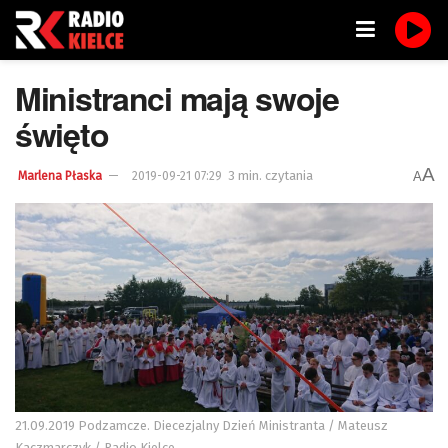
Ministranci mają swoje
święto
A
3 min. czytania
A
Marlena Płaska
2019-09-21 07:29
21.09.2019 Podzamcze. Diecezjalny Dzień Ministranta / Mateusz
Kaczmarczyk / Radio Kielce