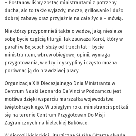
– Postanowiliśmy zostać ministrantami z potrzeby
ducha, ale to także wyjazdy, mecze, grillowanie i dużo
dobrej zabawy oraz przyjaźnie na całe życie – mówią.
Niektórzy przypomnieli także o wadze, jaką niesie ze
sobą bycie częścią liturgii. Jak zauważa Karol, który w
parafii w Bejscach służy od trzech lat – bycie
ministrantem, wbrew obiegowej opinii, wymaga
przygotowania, wiedzy i dyscypliny i często można
porównać ją do prawdziwej pracy.
Organizacja XIX Diecezjalnego Dnia Ministranta w
Centrum Nauki Leonardo Da Vinci w Podzamczu jest
możliwa dzięki wsparciu marszałka województwa
świętokrzyskiego. W ubiegłym roku ministranci spotkali
się na terenie Centrum Przygotowań Do Misji
Zagranicznych na kieleckiej Bukówce.
W diecezji kieleckiej Liturgiczna Służba Ołtarza składa