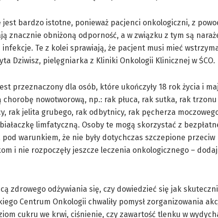
 jest bardzo istotne, ponieważ pacjenci onkologiczni, z powo
ą znacznie obniżoną odporność, a w związku z tym są naraż
infekcje. Te z kolei sprawiają, że pacjent musi mieć wstrzym
ta Dziwisz, pielęgniarka z Kliniki Onkologii Klinicznej w ŚCO.
est przeznaczony dla osób, które ukończyły 18 rok życia i ma
chorobę nowotworową, np.: rak płuca, rak sutka, rak trzonu 
cy, rak jelita grubego, rak odbytnicy, rak pęcherza moczoweg
białaczkę limfatyczną. Osoby te mogą skorzystać z bezpłat
 pod warunkiem, że nie były dotychczas szczepione przeciw
m i nie rozpoczęły jeszcze leczenia onkologicznego – dodaj
ą zdrowego odżywiania się, czy dowiedzieć się jak skuteczni
iego Centrum Onkologii chwaliły pomysł zorganizowania akcji
ziom cukru we krwi, ciśnienie, czy zawartość tlenku w wydyc