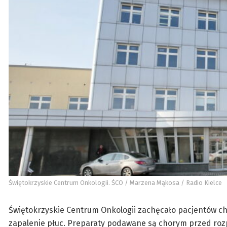
Świętokrzyskie Centrum Onkologii. ŚCO / Marzena Mąkosa / Radio Kielce
Świętokrzyskie Centrum Onkologii zachęcało pacjentów c
zapalenie płuc. Preparaty podawane są chorym przed rozpo