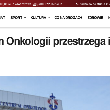
 | 100,00 MHz Włoszczowa
M10D 215,072 MHz
Zadzwoń do studia 
IAT
SPORT
KULTURA
CO NA DROGACH
ZDROWIE
 Onkologii przestrzega 