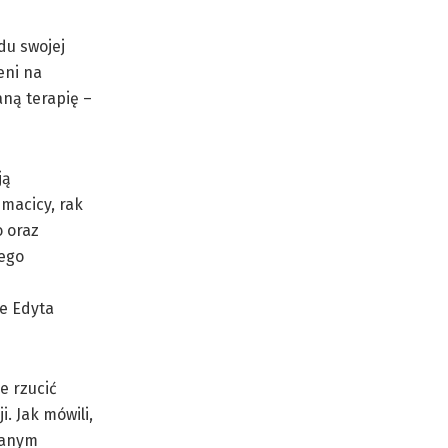
du swojej
eni na
aną terapię –
ją
macicy, rak
o oraz
nego
e Edyta
e rzucić
. Jak mówili,
hanym