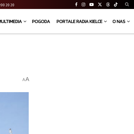
41 200 20 20
MULTIMEDIA
POGODA
PORTALE RADIA KIELCE
O NAS
i
A
A