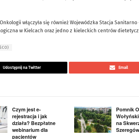
Onkologii włączyła się również Wojewódzka Stacja Sanitarno 
ogiczna w Kielcach oraz jedno z kieleckich centrów dietetyc
(ŚCO)
Udostępnij na Twitter
Email
Czym jest e-
Pomnik Of
rejestracja i jak
Wołyńskie
działa? Bezpłatne
na Skwer
webinarium dla
Szeregów
pacjentów