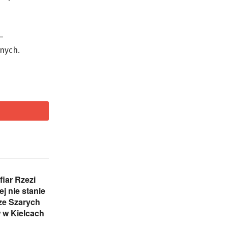
–
znych.
iar Rzezi
j nie stanie
ze Szarych
 w Kielcach