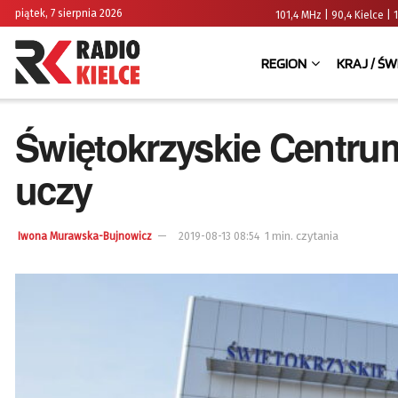
piątek, 7 sierpnia 2026
101,4 MHz | 90,4 Kielce
REGION
KRAJ / ŚW
Świętokrzyskie Centrum
uczy
1 min. czytania
Iwona Murawska-Bujnowicz
2019-08-13 08:54