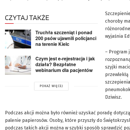
Szczepienie
CZYTAJ TAKŻE
choroby maj
różnorodne 
Truchła szczeniąt i ponad
wyjaśnia Edy
200 psów ujawnili policjanci
na terenie Kielc
– Program j
Czym jest e-rejestracja i jak
rozpoznaną 
działa? Bezpłatne
szyjki maci
webinarium dla pacjentów
przewlekłą 
szczepienia
POKAŻ WIĘCEJ
pneumokoko
Dziwisz.
Podczas akcji można było również uzyskać poradę dotycząc
palenie papierosów. Osoby, które przyszły do Świętokrzysk
podczas takich akcji można w szybki sposób sprawdzić po