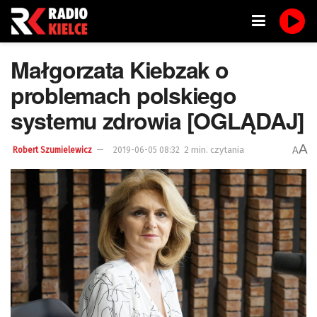
Małgorzata Kiebzak o
problemach polskiego
systemu zdrowia [OGLĄDAJ]
A
2 min. czytania
A
Robert Szumielewicz
2019-06-05 08:32