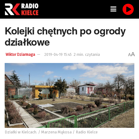
Kolejki chętnych po ogrody
działkowe
A
2 min. czytania
A
Wiktor Dziarmaga
2019-04-19 15:45
Działki w Kielcach. / Marzena Mąkosa / Radio Kielce