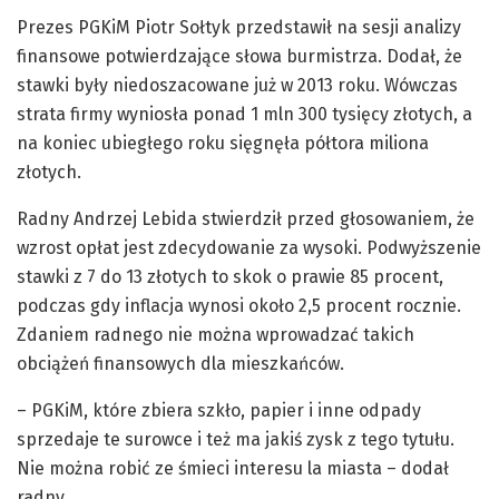
Prezes PGKiM Piotr Sołtyk przedstawił na sesji analizy
finansowe potwierdzające słowa burmistrza. Dodał, że
stawki były niedoszacowane już w 2013 roku. Wówczas
strata firmy wyniosła ponad 1 mln 300 tysięcy złotych, a
na koniec ubiegłego roku sięgnęła półtora miliona
złotych.
Radny Andrzej Lebida stwierdził przed głosowaniem, że
wzrost opłat jest zdecydowanie za wysoki. Podwyższenie
stawki z 7 do 13 złotych to skok o prawie 85 procent,
podczas gdy inflacja wynosi około 2,5 procent rocznie.
Zdaniem radnego nie można wprowadzać takich
obciążeń finansowych dla mieszkańców.
– PGKiM, które zbiera szkło, papier i inne odpady
sprzedaje te surowce i też ma jakiś zysk z tego tytułu.
Nie można robić ze śmieci interesu la miasta – dodał
radny.