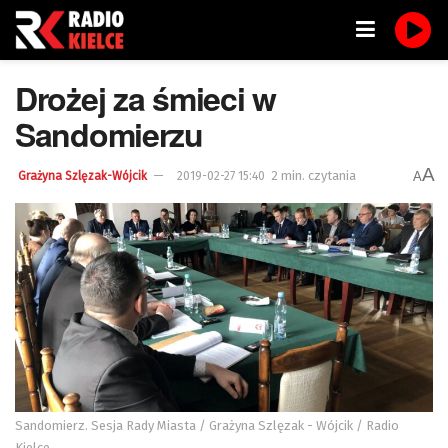
Drożej za śmieci w
Sandomierzu
A
2 min. czytania
A
Grażyna Szlęzak-Wójcik
2019-02-27 15:40
Sandomierz. Sesja Rady Miasta / Grażyna Szlęzak - Wójcik / Radio
Kielce