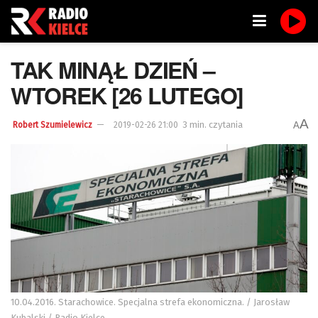
TAK MINĄŁ DZIEŃ –
WTOREK [26 LUTEGO]
A
3 min. czytania
A
Robert Szumielewicz
2019-02-26 21:00
10.04.2016. Starachowice. Specjalna strefa ekonomiczna. / Jarosław
Kubalski / Radio Kielce