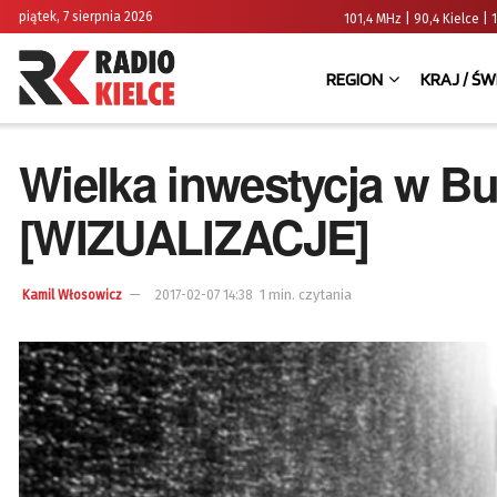
piątek, 7 sierpnia 2026
101,4 MHz | 90,4 Kielce
REGION
KRAJ / ŚW
Wielka inwestycja w Bu
[WIZUALIZACJE]
1 min. czytania
Kamil Włosowicz
2017-02-07 14:38