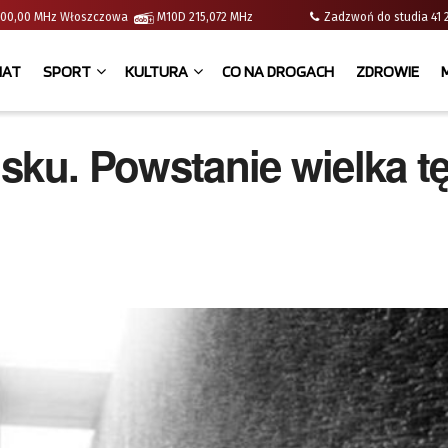
 | 100,00 MHz Włoszczowa
M10D 215,072 MHz
Zadzwoń do studia 
IAT
SPORT
KULTURA
CO NA DROGACH
ZDROWIE
sku. Powstanie wielka t