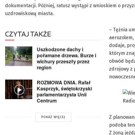
dokumentacji. Później, ratusz wystąpi z wnioskiem o przyzn
uzdrowiskową miasta.
– Tężnia u
CZYTAJ TAKŻE
aerozolem, 
dodaje, pro
Uszkodzone dachy i
którym znaj
połamane drzewa. Burze i
wichury przeszły przez
obwód będzi
region
zdrojowy z 
nowoczesnej
ROZMOWA DNIA. Rafał
Kasprzyk, świętokrzyski
parlamentarzysta Unii
Centrum
Z planowane
POKAŻ WIĘCEJ
podoba ten
Z żoną jeźd