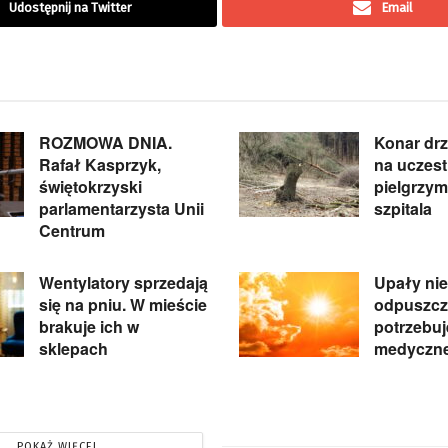
Udostępnij na Twitter
Email
ROZMOWA DNIA.
Konar dr
Rafał Kasprzyk,
na uczest
świętokrzyski
pielgrzymk
parlamentarzysta Unii
szpitala
Centrum
Wentylatory sprzedają
Upały nie
się na pniu. W mieście
odpuszcz
brakuje ich w
potrzebu
sklepach
medyczne
POKAŻ WIĘCEJ