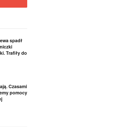
zewa spadł
niczki
i. Trafiły do
ają. Czasami
jemy pomocy
j