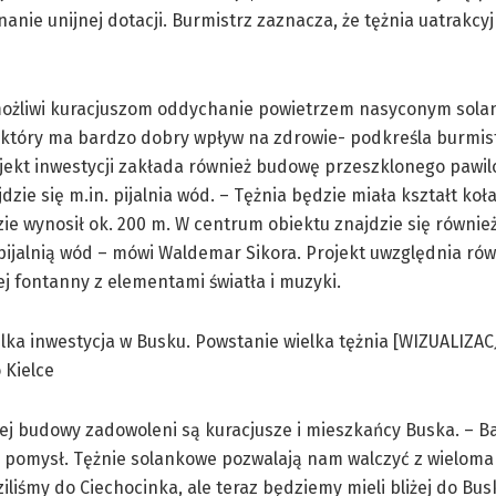
anie unijnej dotacji. Burmistrz zaznacza, że tężnia uatrakcyj
możliwi kuracjuszom oddychanie powietrzem nasyconym sol
który ma bardzo dobry wpływ na zdrowie- podkreśla burmist
jekt inwestycji zakłada również budowę przeszklonego pawil
dzie się m.in. pijalnia wód. – Tężnia będzie miała kształt koł
e wynosił ok. 200 m. W centrum obiektu znajdzie się równi
pijalnią wód – mówi Waldemar Sikora. Projekt uwzględnia ró
 fontanny z elementami światła i muzyki.
j budowy zadowoleni są kuracjusze i mieszkańcy Buska. – Ba
 pomysł. Tężnie solankowe pozwalają nam walczyć z wieloma
ziliśmy do Ciechocinka, ale teraz będziemy mieli bliżej do Bus