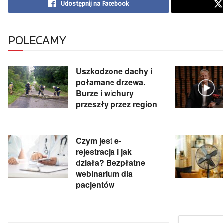
Udostępnij na Facebook
POLECAMY
Uszkodzone dachy i
połamane drzewa.
Burze i wichury
przeszły przez region
Czym jest e-
rejestracja i jak
działa? Bezpłatne
webinarium dla
pacjentów