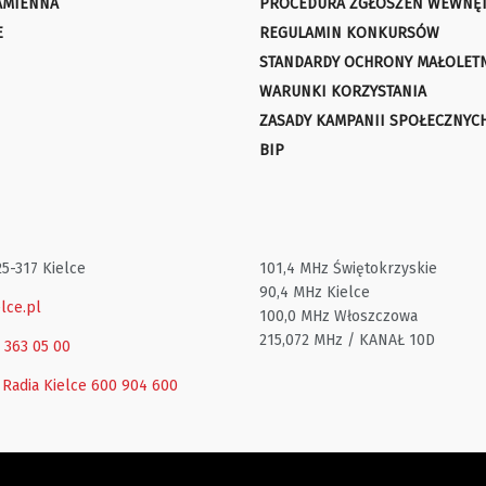
AMIENNA
PROCEDURA ZGŁOSZEŃ WEWNĘ
E
REGULAMIN KONKURSÓW
STANDARDY OCHRONY MAŁOLET
WARUNKI KORZYSTANIA
ZASADY KAMPANII SPOŁECZNYC
BIP
25-317 Kielce
101,4 MHz Świętokrzyskie
90,4 MHz Kielce
lce.pl
100,0 MHz Włoszczowa
215,072 MHz / KANAŁ 10D
1 363 05 00
 Radia Kielce
600 904 600