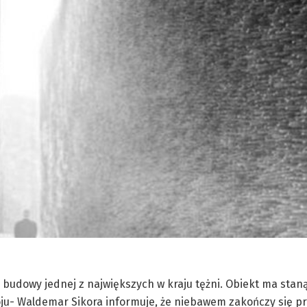
i budowy jednej z największych w kraju tężni. Obiekt ma stan
oju- Waldemar Sikora informuje, że niebawem zakończy się p