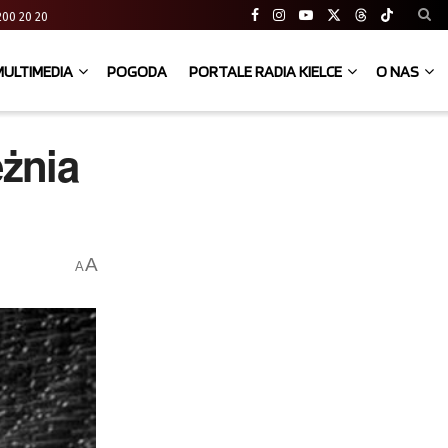
41 200 20 20
MULTIMEDIA
POGODA
PORTALE RADIA KIELCE
O NAS
ężnia
A
A