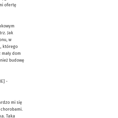
ni ofertę
ankowym
rz. Jak
onu, w
a, którego
eż mały dom
wnież budowę
rdzo mi się
 chorobami.
ka. Taka