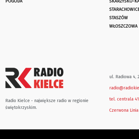
POGODA
SKARŻYSKO-K
STARACHOWIC
STASZÓW
WŁOSZCZOWA
ul. Radiowa 4, 
radio@radiokie
tel. centrala 4
Radio Kielce - największe radio w regionie
świętokrzyskim.
Czerwona Linia