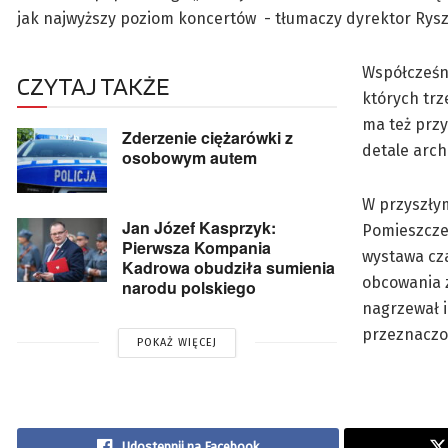
jak najwyższy poziom koncertów - tłumaczy dyrektor Rys
Współcześn
CZYTAJ TAKŻE
których trz
ma też przy
Zderzenie ciężarówki z
detale arc
osobowym autem
W przyszły
Jan Józef Kasprzyk:
Pomieszcze
Pierwsza Kompania
wystawa cz
Kadrowa obudziła sumienia
obcowania z
narodu polskiego
nagrzewał i
przeznaczon
POKAŻ WIĘCEJ
Udostępnij na Facebook