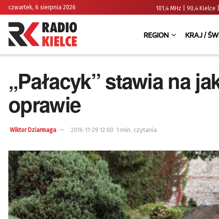
czwartek, 6 sierpnia 2026
101,4 MHz | 90,4 Kielc
REGION
KRAJ / ŚW
„Pałacyk” stawia na ja
oprawie
1 min. czytania
Wiktor Dziarmaga
2016-11-29 12:00