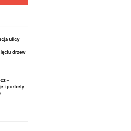
cja ulicy
sięciu drzew
cz –
je i portrety
e