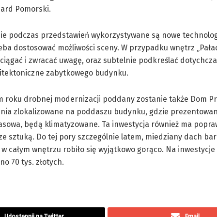
zard Pomorski.
ie podczas przedstawień wykorzystywane są nowe technolog
eba dostosować możliwości sceny. W przypadku wnętrz „Pałac
ciągać i zwracać uwagę, oraz subtelnie podkreślać dotychcza
hitektoniczne zabytkowego budynku.
m roku drobnej modernizacji poddany zostanie także Dom Pr
nia zlokalizowane na poddaszu budynku, gdzie prezentowan
asowa, będą klimatyzowane. Ta inwestycja również ma popra
e sztuką. Do tej pory szczególnie latem, miedziany dach bar
 w całym wnętrzu robiło się wyjątkowo gorąco. Na inwestycje
o 70 tys. złotych.
Udostępnij na Twitter
Email