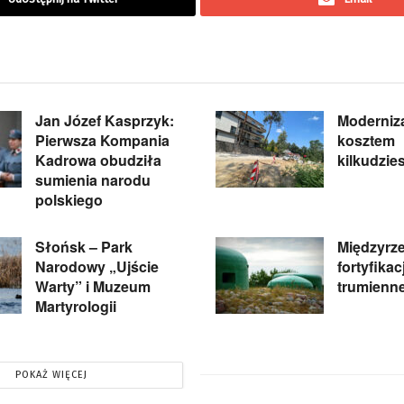
Jan Józef Kasprzyk:
Moderniza
Pierwsza Kompania
kosztem
Kadrowa obudziła
kilkudzie
sumienia narodu
polskiego
Słońsk – Park
Międzyrze
Narodowy „Ujście
fortyfikac
Warty” i Muzeum
trumienn
Martyrologii
POKAŻ WIĘCEJ