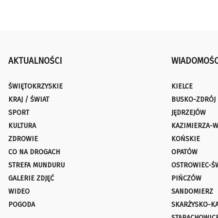
AKTUALNOŚCI
WIADOMOŚC
ŚWIĘTOKRZYSKIE
KIELCE
KRAJ / ŚWIAT
BUSKO-ZDRÓJ
SPORT
JĘDRZEJÓW
KULTURA
KAZIMIERZA-W
ZDROWIE
KOŃSKIE
CO NA DROGACH
OPATÓW
STREFA MUNDURU
OSTROWIEC-Ś
GALERIE ZDJĘĆ
PIŃCZÓW
WIDEO
SANDOMIERZ
POGODA
SKARŻYSKO-K
STARACHOWIC