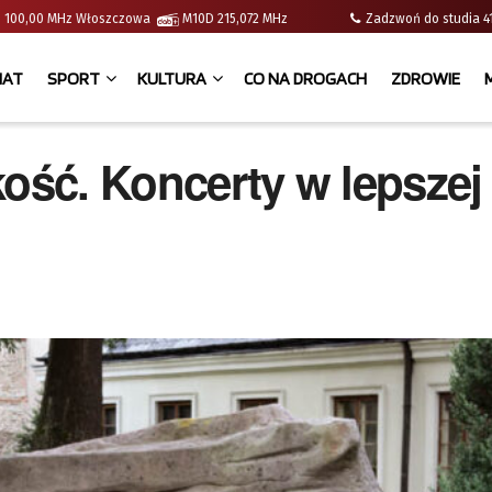
e | 100,00 MHz Włoszczowa
M10D 215,072 MHz
Zadzwoń do studia
IAT
SPORT
KULTURA
CO NA DROGACH
ZDROWIE
kość. Koncerty w lepszej