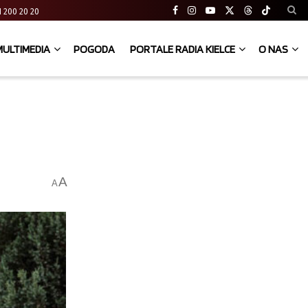
 41 200 20 20
MULTIMEDIA
POGODA
PORTALE RADIA KIELCE
O NAS
A
A