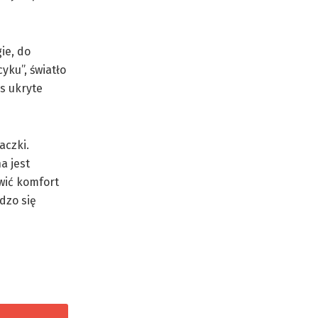
ie, do
yku”, światło
s ukryte
aczki.
a jest
wić komfort
dzo się