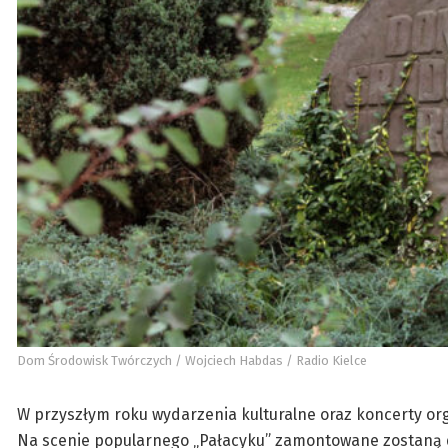
Dom Środowisk Twórczych / Wojciech Habdas / Radio Kielce
W przyszłym roku wydarzenia kulturalne oraz koncerty o
Na scenie popularnego „Pałacyku” zamontowane zostaną do