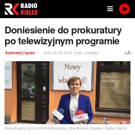
Doniesienie do prokuratury
po telewizyjnym programie
A
1 min. czytania
A
Bartłomiej Zapała
2016-06-06 15:39
Anna Krupka, poseł PiS konferencja / Bartłomiej Zapała / Radio Kielce