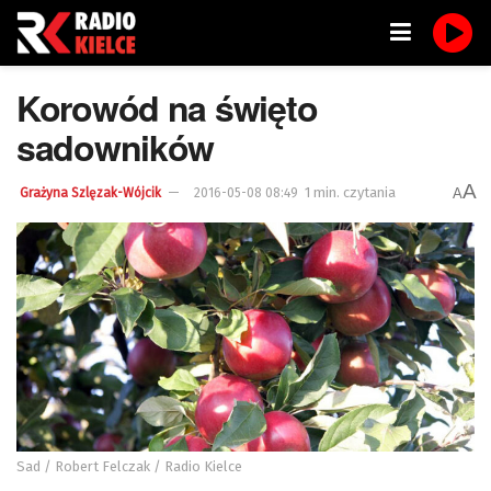
Korowód na święto
sadowników
A
1 min. czytania
A
Grażyna Szlęzak-Wójcik
2016-05-08 08:49
Sad / Robert Felczak / Radio Kielce