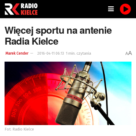
Więcej sportu na antenie
Radia Kielce
A
1 min. czytania
A
Marek Cender
2016-04-11 06:13
Fot. Radio Kielce