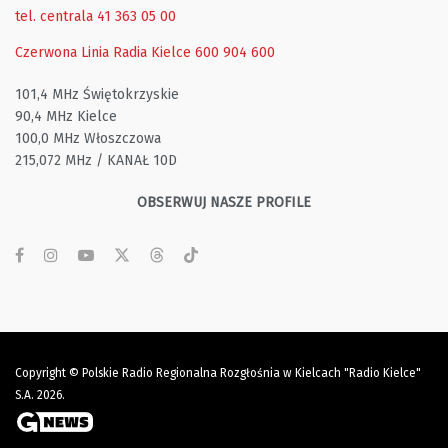
tel. centrala 41 363 05 00
Czerwona Linia Radia Kielce
600 904 600
101,4 MHz Świętokrzyskie
90,4 MHz Kielce
100,0 MHz Włoszczowa
215,072 MHz / KANAŁ 10D
OBSERWUJ NASZE PROFILE
Copyright © Polskie Radio Regionalna Rozgłośnia w Kielcach "Radio Kielce"
S.A. 2026.