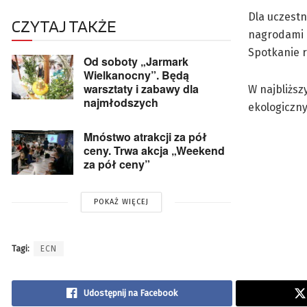
Dla uczest
CZYTAJ TAKŻE
nagrodami 
Spotkanie r
Od soboty „Jarmark
Wielkanocny”. Będą
warsztaty i zabawy dla
W najbliższ
najmłodszych
ekologiczn
Mnóstwo atrakcji za pół
ceny. Trwa akcja „Weekend
za pół ceny”
POKAŻ WIĘCEJ
Tagi:
ECN
Udostępnij na Facebook