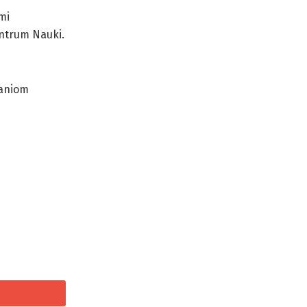
mi
ntrum Nauki.
zaniom