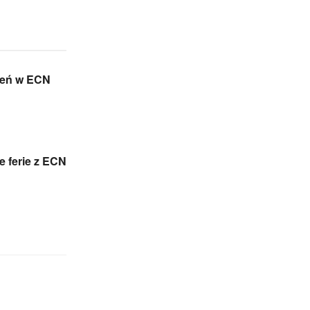
leń w ECN
e ferie z ECN