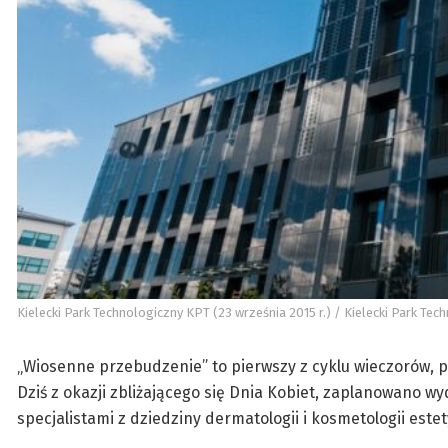
Kielecki Park Technologiczny KPT (23 września 2015 r.) / Kielecki Park Tec
„Wiosenne przebudzenie” to pierwszy z cyklu wieczorów, 
Dziś z okazji zbliżającego się Dnia Kobiet, zaplanowano 
specjalistami z dziedziny dermatologii i kosmetologii es