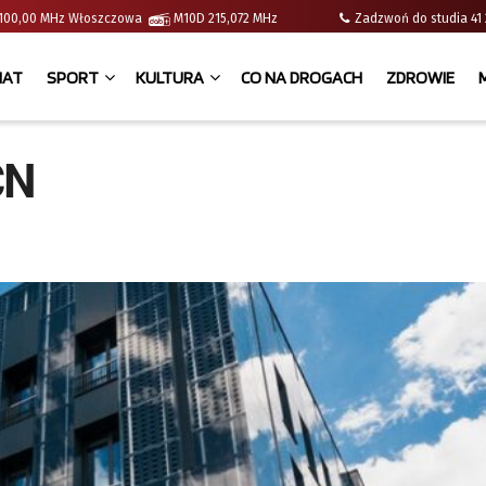
 | 100,00 MHz Włoszczowa
M10D 215,072 MHz
Zadzwoń do studia 
IAT
SPORT
KULTURA
CO NA DROGACH
ZDROWIE
CN