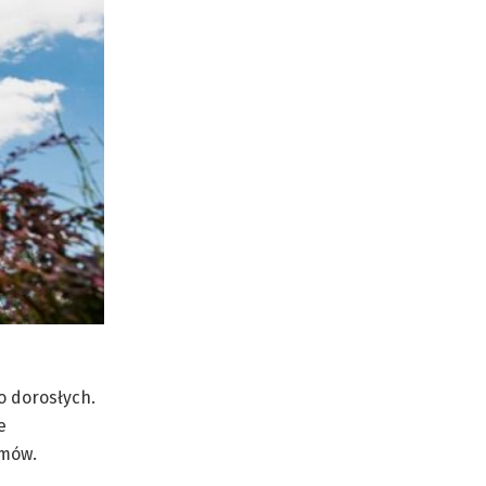
o dorosłych.
e
emów.