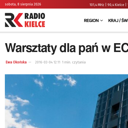
sobota, 8 sierpnia 2026
101,4 MHz | 90,4 Kielce
REGION
KRAJ / ŚW
Warsztaty dla pań w E
1 min. czytania
Ewa Okońska
2016-03-04 12:11