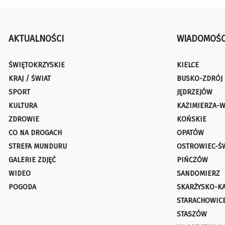
AKTUALNOŚCI
WIADOMOŚC
ŚWIĘTOKRZYSKIE
KIELCE
KRAJ / ŚWIAT
BUSKO-ZDRÓJ
SPORT
JĘDRZEJÓW
KULTURA
KAZIMIERZA-W
ZDROWIE
KOŃSKIE
CO NA DROGACH
OPATÓW
STREFA MUNDURU
OSTROWIEC-Ś
GALERIE ZDJĘĆ
PIŃCZÓW
WIDEO
SANDOMIERZ
POGODA
SKARŻYSKO-K
STARACHOWIC
STASZÓW