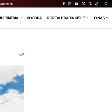
41 200 20 20
MULTIMEDIA
POGODA
PORTALE RADIA KIELCE
O NAS
A
A