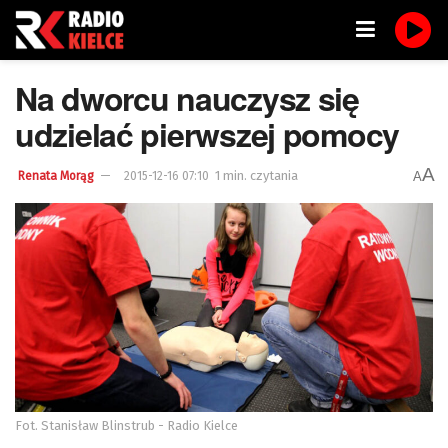
Na dworcu nauczysz się
udzielać pierwszej pomocy
A
1 min. czytania
A
Renata Morąg
2015-12-16 07:10
Fot. Stanisław Blinstrub - Radio Kielce