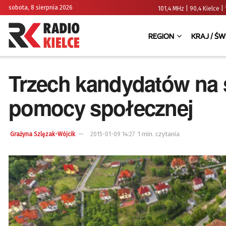
sobota, 8 sierpnia 2026
101,4 MHz | 90,4 Kielce
REGION
KRAJ / ŚW
Trzech kandydatów na 
pomocy społecznej
1 min. czytania
Grażyna Szlęzak-Wójcik
2015-01-09 14:27