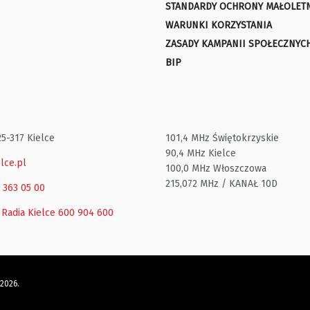
STANDARDY OCHRONY MAŁOLET
WARUNKI KORZYSTANIA
ZASADY KAMPANII SPOŁECZNYC
BIP
25-317 Kielce
101,4 MHz Świętokrzyskie
90,4 MHz Kielce
lce.pl
100,0 MHz Włoszczowa
215,072 MHz / KANAŁ 10D
1 363 05 00
 Radia Kielce
600 904 600
 2026.