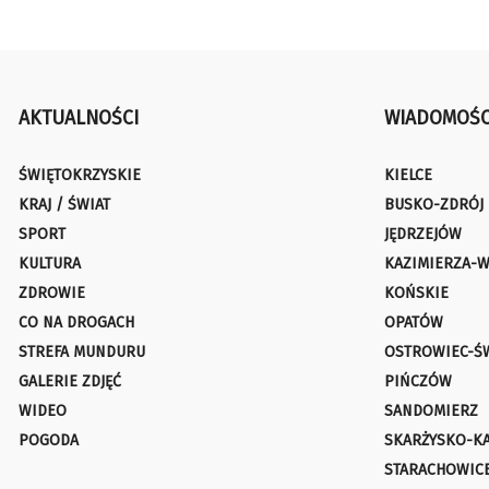
AKTUALNOŚCI
WIADOMOŚC
ŚWIĘTOKRZYSKIE
KIELCE
KRAJ / ŚWIAT
BUSKO-ZDRÓJ
SPORT
JĘDRZEJÓW
KULTURA
KAZIMIERZA-W
ZDROWIE
KOŃSKIE
CO NA DROGACH
OPATÓW
STREFA MUNDURU
OSTROWIEC-Ś
GALERIE ZDJĘĆ
PIŃCZÓW
WIDEO
SANDOMIERZ
POGODA
SKARŻYSKO-K
STARACHOWIC