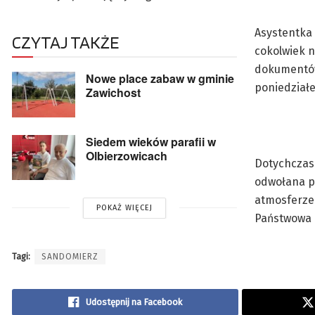
Asystentka 
CZYTAJ TAKŻE
cokolwiek 
dokumentów
Nowe place zabaw w gminie
poniedziałe
Zawichost
Siedem wieków parafii w
Olbierzowicach
Dotychczas
odwołana pr
atmosferze
POKAŻ WIĘCEJ
Państwowa 
Tagi:
SANDOMIERZ
Udostępnij na Facebook