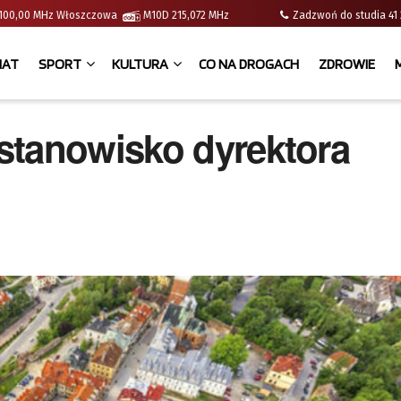
 | 100,00 MHz Włoszczowa
M10D 215,072 MHz
Zadzwoń do studia 
IAT
SPORT
KULTURA
CO NA DROGACH
ZDROWIE
stanowisko dyrektora