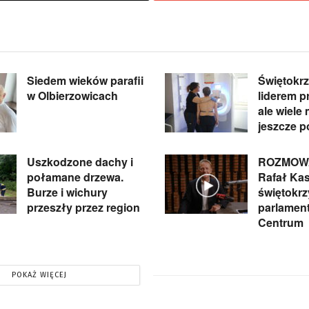
Siedem wieków parafii
Świętokrz
w Olbierzowicach
liderem pr
ale wiele
jeszcze p
Uszkodzone dachy i
ROZMOWA
połamane drzewa.
Rafał Kas
Burze i wichury
świętokrz
przeszły przez region
parlament
Centrum
POKAŻ WIĘCEJ