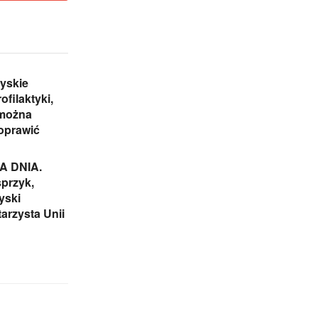
yskie
ofilaktyki,
 można
oprawić
 DNIA.
przyk,
yski
arzysta Unii