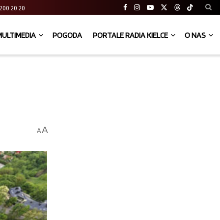
41 200 20 20
MULTIMEDIA
POGODA
PORTALE RADIA KIELCE
O NAS
A
A