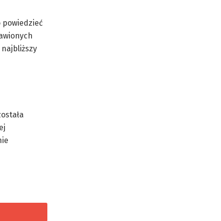
o powiedzieć
tawionych
najbliższy
ostała
ej
nie