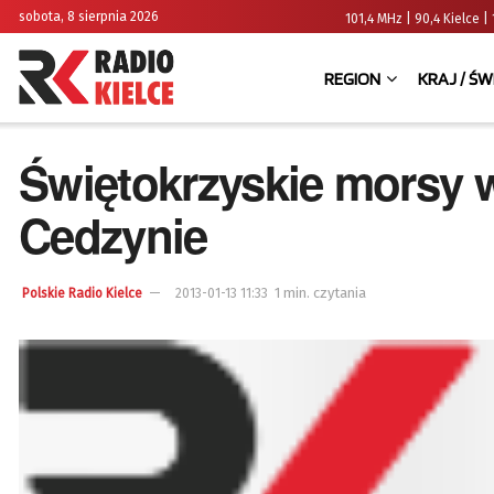
sobota, 8 sierpnia 2026
101,4 MHz | 90,4 Kielce
REGION
KRAJ / ŚW
Świętokrzyskie morsy w
Cedzynie
1 min. czytania
Polskie Radio Kielce
2013-01-13 11:33