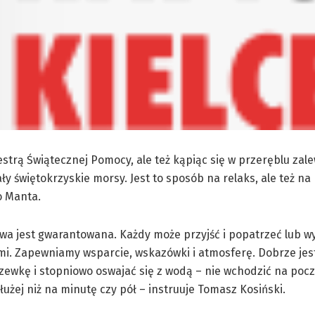
estrą Świątecznej Pomocy, ale też kąpiąc się w przeręblu zal
 świętokrzyskie morsy. Jest to sposób na relaks, ale też n
o Manta.
a jest gwarantowana. Każdy może przyjść i popatrzeć lub w
i. Zapewniamy wsparcie, wskazówki i atmosferę. Dobrze jest
zewkę i stopniowo oswajać się z wodą – nie wchodzić na poc
dłużej niż na minutę czy pół – instruuje Tomasz Kosiński.