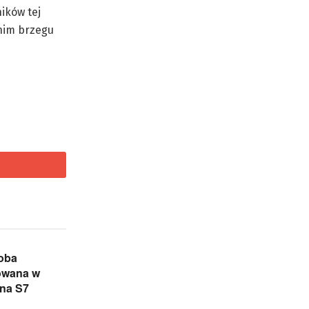
ików tej
nim brzegu
oba
owana w
na S7