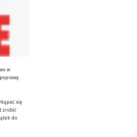
ewu w
a poprawę
ykąpać się
 zrobić
zątek do