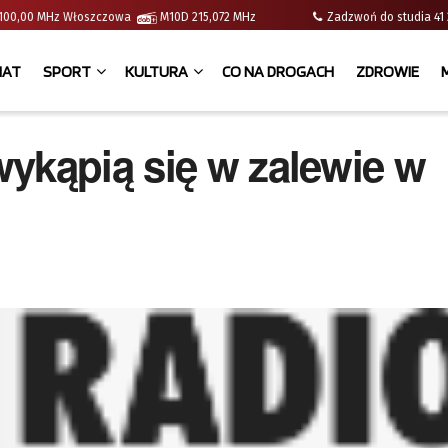
 | 100,00 MHz Włoszczowa
M10D 215,072 MHz
Zadzwoń do studia 
IAT
SPORT
KULTURA
CO NA DROGACH
ZDROWIE
ykąpią się w zalewie w