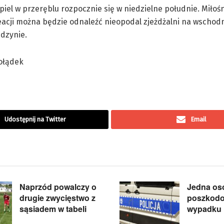
iel w przeręblu rozpocznie się w niedzielne południe. Miłośn
eacji można będzie odnaleźć nieopodal zjeżdżalni na wschod
dzynie.
Żołądek
Udostępnij na Twitter
Email
Naprzód powalczy o
Jedna os
drugie zwycięstwo z
poszkod
sąsiadem w tabeli
wypadku 