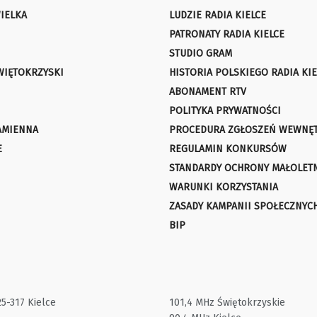
IELKA
LUDZIE RADIA KIELCE
PATRONATY RADIA KIELCE
STUDIO GRAM
WIĘTOKRZYSKI
HISTORIA POLSKIEGO RADIA KIE
ABONAMENT RTV
POLITYKA PRYWATNOŚCI
AMIENNA
PROCEDURA ZGŁOSZEŃ WEWNĘ
E
REGULAMIN KONKURSÓW
STANDARDY OCHRONY MAŁOLET
WARUNKI KORZYSTANIA
ZASADY KAMPANII SPOŁECZNYC
BIP
25-317 Kielce
101,4 MHz Świętokrzyskie