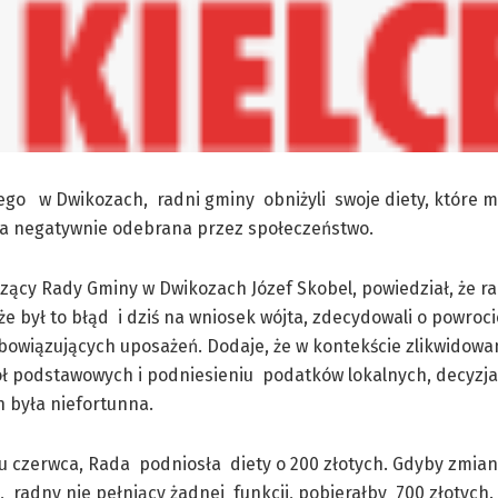
go w Dwikozach, radni gminy obniżyli swoje diety, które m
ła negatywnie odebrana przez społeczeństwo.
ący Rady Gminy w Dwikozach Józef Skobel, powiedział, że ra
 że był to błąd i dziś na wniosek wójta, zdecydowali o powroc
bowiązujących uposażeń. Dodaje, że w kontekście zlikwidowa
ł podstawowych i podniesieniu podatków lokalnych, decyzja
 była niefortunna.
u czerwca, Rada podniosła diety o 200 złotych. Gdyby zmian
ca, radny nie pełniący żadnej funkcji, pobierałby 700 złotych.