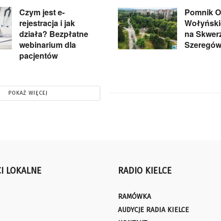
Czym jest e-
Pomnik Of
rejestracja i jak
Wołyńskie
działa? Bezpłatne
na Skwer
webinarium dla
Szeregów
pacjentów
POKAŻ WIĘCEJ
I LOKALNE
RADIO KIELCE
RAMÓWKA
AUDYCJE RADIA KIELCE