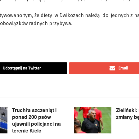
tywowano tym, że diety w Dwikozach należą do jednych z na
a obowiązków radnych przybywa.
Udostępnij na Twitter
Email
Truchła szczeniąt i
Zieliński:
ponad 200 psów
zmiany b
ujawnili policjanci na
terenie Kielc