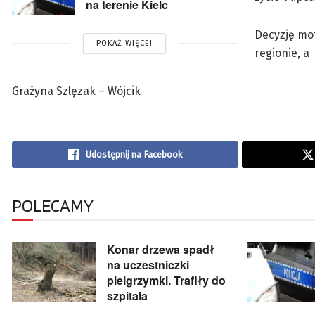
na terenie Kielc
Decyzję mo
POKAŻ WIĘCEJ
regionie, 
Grażyna Szlęzak – Wójcik
Udostępnij na Facebook
POLECAMY
Konar drzewa spadł
na uczestniczki
pielgrzymki. Trafiły do
szpitala