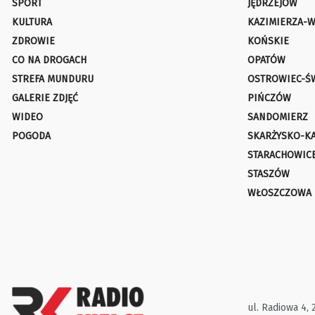
SPORT
JĘDRZEJÓW
KULTURA
KAZIMIERZA-W
ZDROWIE
KOŃSKIE
CO NA DROGACH
OPATÓW
STREFA MUNDURU
OSTROWIEC-Ś
GALERIE ZDJĘĆ
PIŃCZÓW
WIDEO
SANDOMIERZ
POGODA
SKARŻYSKO-K
STARACHOWIC
STASZÓW
WŁOSZCZOWA
ul. Radiowa 4, 