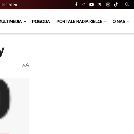
 41 200 20 20
MULTIMEDIA
POGODA
PORTALE RADIA KIELCE
O NAS
y
A
A