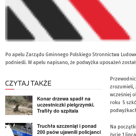
Po apelu Zarządu Gminnego Polskiego Stronnictwa Ludowe
podnieśli. W apelu napisano, że podwyżka uposażeń zosta
Przewodnicz
CZYTAJ TAKŻE
zrozumieli,
wcześniej o
Konar drzewa spadł na
roku 5 szkó
uczestniczki pielgrzymki.
Trafiły do szpitala
podwyżkach
Truchła szczeniąt i ponad
Na początk
200 psów ujawnili policjanci
życie 1 lip