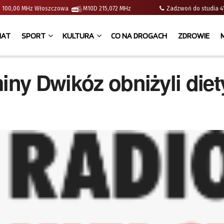
e | 100,00 MHz Włoszczowa
M10D 215,072 MHz
Zadzwoń do studia
IAT
SPORT
KULTURA
CO NA DROGACH
ZDROWIE
iny Dwikóz obniżyli diet