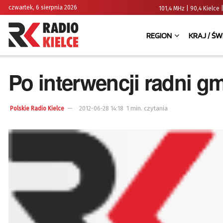
czwartek, 6 sierpnia 2026
101,4 MHz | 90,4 Kielc
REGION
KRAJ / ŚW
Po interwencji radni gm
1 min. czytania
Polskie Radio Kielce
2012-06-28 14:18