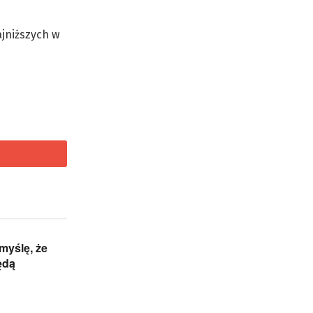
jniższych w
 myślę, że
ędą