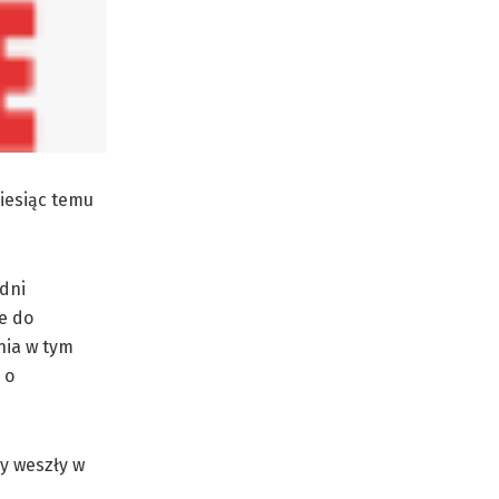
iesiąc temu
dni
ie do
nia w tym
 o
y weszły w