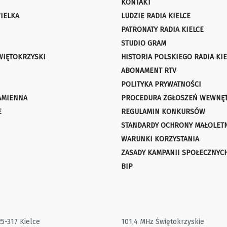
KONTAKT
IELKA
LUDZIE RADIA KIELCE
PATRONATY RADIA KIELCE
STUDIO GRAM
WIĘTOKRZYSKI
HISTORIA POLSKIEGO RADIA KIE
ABONAMENT RTV
POLITYKA PRYWATNOŚCI
AMIENNA
PROCEDURA ZGŁOSZEŃ WEWNĘ
E
REGULAMIN KONKURSÓW
STANDARDY OCHRONY MAŁOLET
WARUNKI KORZYSTANIA
ZASADY KAMPANII SPOŁECZNYC
BIP
25-317 Kielce
101,4 MHz Świętokrzyskie