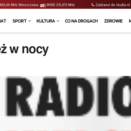
 | 100,00 MHz Włoszczowa
M10D 215,072 MHz
Zadzwoń do studia 
IAT
SPORT
KULTURA
CO NA DROGACH
ZDROWIE
eż w nocy