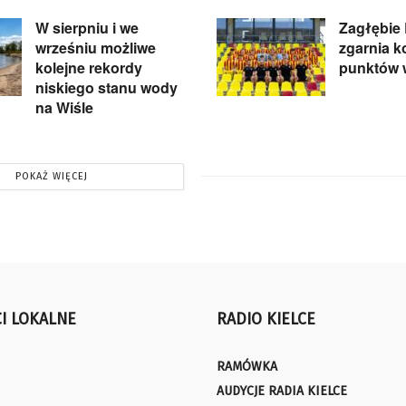
W sierpniu i we
Zagłębie
wrześniu możliwe
zgarnia k
kolejne rekordy
punktów 
niskiego stanu wody
na Wiśle
POKAŻ WIĘCEJ
I LOKALNE
RADIO KIELCE
RAMÓWKA
AUDYCJE RADIA KIELCE