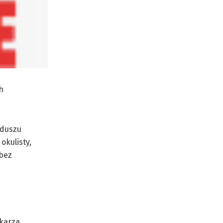
h
nduszu
okulisty,
 bez
karza