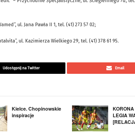
ic” – Przychodnie Specjalistyczne, ul. Ściegiennego 7d, tel. 
d”, ul. Jana Pawła II 1, tel. (41) 273 57 02;
ita”, ul. Kazimierza Wielkiego 29, tel. (41) 378 61 95.
Udostępnij na Twitter
Email
Kielce. Chopinowskie
KORONA 
inspiracje
LEGIA 
[RELACJ