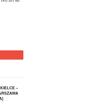
(41) 301 80
KIELCE –
WARSZAWA
A]