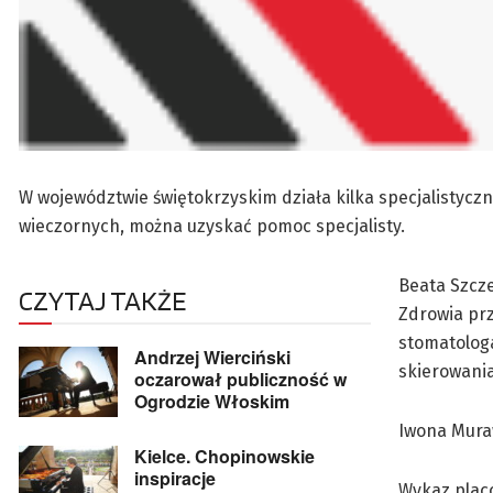
W województwie świętokrzyskim działa kilka specjalistyc
wieczornych, można uzyskać pomoc specjalisty.
Beata Szcz
CZYTAJ TAKŻE
Zdrowia prz
stomatologa
Andrzej Wierciński
skierowania
oczarował publiczność w
Ogrodzie Włoskim
Iwona Mur
Kielce. Chopinowskie
inspiracje
Wykaz plac