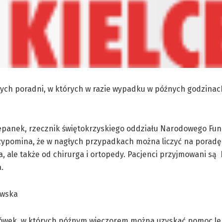
znych poradni, w których w razie wypadku w późnych godzinac
epanek, rzecznik świętokrzyskiego oddziału Narodowego Fu
ypomina, że w nagłych przypadkach można liczyć na poradę 
, ale także od chirurga i ortopedy. Pacjenci przyjmowani są
.
awska
ówek, w których późnym wieczorem można uzyskać pomoc le