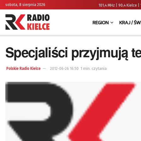
sobota, 8 sierpnia 2026
101,4 MHz | 90,4 Kielce
REGION
KRAJ / ŚW
Specjaliści przyjmują t
1 min. czytania
Polskie Radio Kielce
2012-06-26 16:50