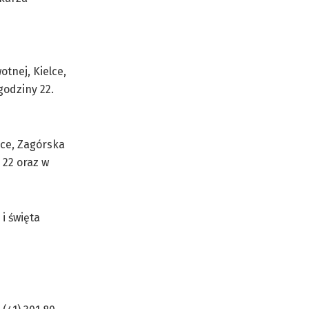
tnej, Kielce,
godziny 22.
lce, Zagórska
 22 oraz w
i święta