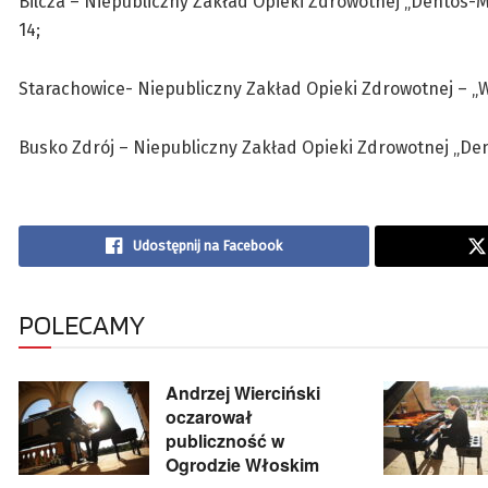
Bilcza – Niepubliczny Zakład Opieki Zdrowotnej „Dentos-Med
14;
Starachowice- Niepubliczny Zakład Opieki Zdrowotnej – „Wame
Busko Zdrój – Niepubliczny Zakład Opieki Zdrowotnej „Dentalv
Udostępnij na Facebook
POLECAMY
Andrzej Wierciński
oczarował
publiczność w
Ogrodzie Włoskim