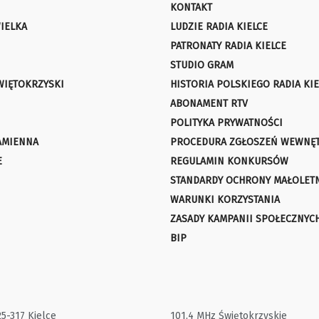
KONTAKT
IELKA
LUDZIE RADIA KIELCE
PATRONATY RADIA KIELCE
STUDIO GRAM
WIĘTOKRZYSKI
HISTORIA POLSKIEGO RADIA KIE
ABONAMENT RTV
POLITYKA PRYWATNOŚCI
AMIENNA
PROCEDURA ZGŁOSZEŃ WEWNĘ
E
REGULAMIN KONKURSÓW
STANDARDY OCHRONY MAŁOLET
WARUNKI KORZYSTANIA
ZASADY KAMPANII SPOŁECZNYC
BIP
25-317 Kielce
101,4 MHz Świętokrzyskie