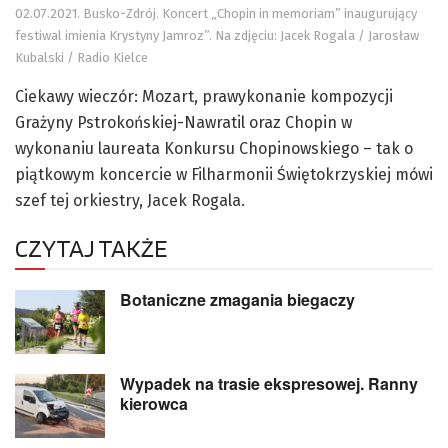
02.07.2021. Busko-Zdrój. Koncert „Chopin in memoriam” inaugurujący
festiwal imienia Krystyny Jamroz”. Na zdjęciu: Jacek Rogala / Jarosław
Kubalski / Radio Kielce
Ciekawy wieczór: Mozart, prawykonanie kompozycji
Grażyny Pstrokońskiej-Nawratil oraz Chopin w
wykonaniu laureata Konkursu Chopinowskiego – tak o
piątkowym koncercie w Filharmonii Świętokrzyskiej mówi
szef tej orkiestry, Jacek Rogala.
CZYTAJ TAKŻE
Botaniczne zmagania biegaczy
Wypadek na trasie ekspresowej. Ranny
kierowca