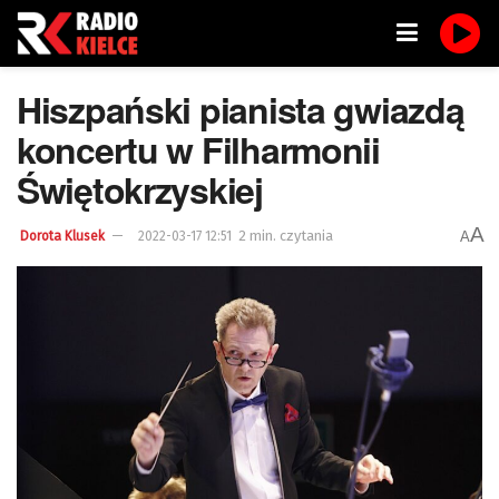
Hiszpański pianista gwiazdą
koncertu w Filharmonii
Świętokrzyskiej
A
2 min. czytania
A
Dorota Klusek
2022-03-17 12:51