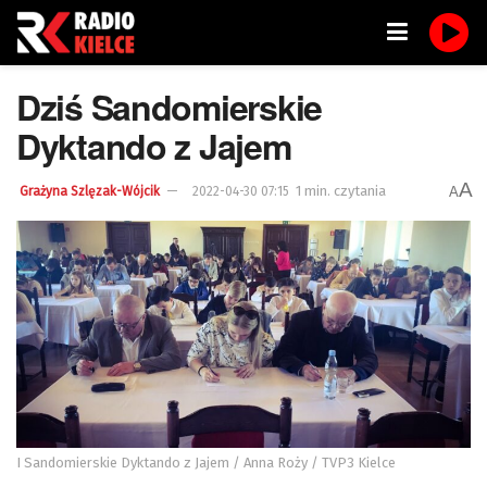
Dziś Sandomierskie
Dyktando z Jajem
A
1 min. czytania
A
Grażyna Szlęzak-Wójcik
2022-04-30 07:15
I Sandomierskie Dyktando z Jajem / Anna Roży / TVP3 Kielce