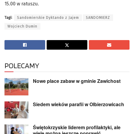
15.00 w ratuszu.
Tagi:
Sandomierskie Dyktando z Jajem
SANDOMIERZ
Wojciech Dumin
POLECAMY
Nowe place zabaw w gminie Zawichost
Siedem wieków parafii w Olbierzowicach
Świętokrzyskie liderem profilaktyki, ale
wiele można jeszcze poprawić