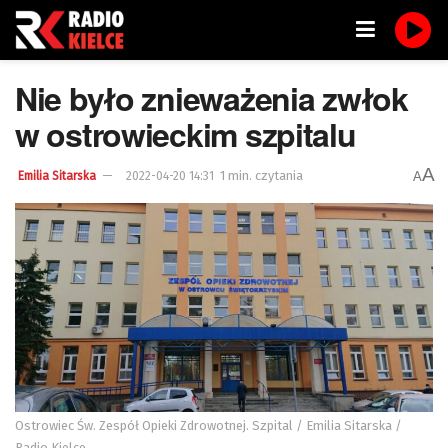
Nie było znieważenia zwłok
w ostrowieckim szpitalu
A
1 min. czytania
A
Emilia Sitarska
2022-04-20 14:31
Ostrowiec Św. Zespół Opieki Zdrowotnej. Szpital / Emilia Sitarska /
Radio Kielce