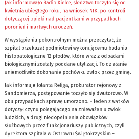
Jak informowało Radio Kielce, śledztwo toczyło się od
kwietnia ubiegłego roku, na wniosek NIK, po kontroli
dotyczącej opieki nad pacjentkami w przypadkach
poronień i martwych urodzeń.
W wystąpieniu pokontrolnym można przeczytać, że
szpital przekazał podmiotowi wykonującemu badania
histopatologiczne 12 płodów, które wraz z odpadami
biologicznymi zostały poddane utylizacji. To działanie
uniemożliwiło dokonanie pochówku zwłok przez gminę.
Jak informuje Jolanta Religa, prokurator rejonowy z
Sandomierza, postępowanie toczyło się dwutorowo. W
obu przypadkach sprawę umorzono. – Jeden z wątków
dotyczył czynu polegającego na znieważeniu zwłok
ludzkich, a drugi niedopełnienia obowiązków
służbowych przez funkcjonariuszy publicznych, czyli
dyrektora szpitala w Ostrowcu Świętokrzyskim –