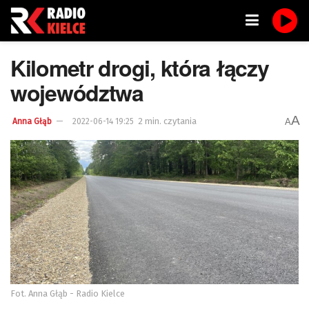
Kilometr drogi, która łączy
województwa
A
2 min. czytania
A
Anna Głąb
2022-06-14 19:25
Fot. Anna Głąb - Radio Kielce