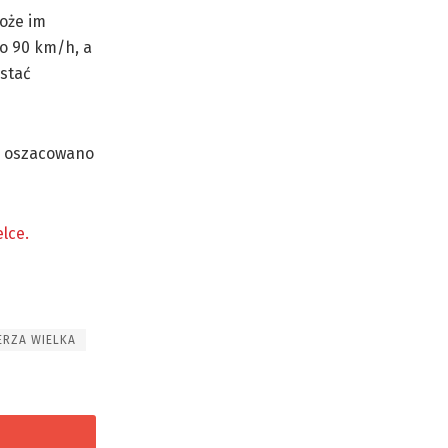
oże im
do 90 km/h, a
ostać
h oszacowano
lce.
ERZA WIELKA