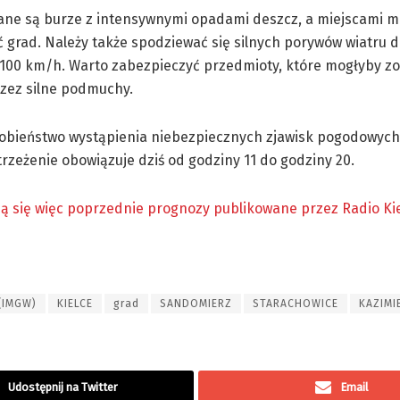
ne są burze z intensywnymi opadami deszcz, a miejscami m
 grad. Należy także spodziewać się silnych porywów wiatru 
 100 km/h. Warto zabezpieczyć przedmioty, które mogłyby z
zez silne podmuchy.
bieństwo wystąpienia niebezpiecznych zjawisk pogodowyc
rzeżenie obowiązuje dziś od godziny 11 do godziny 20.
ą się więc poprzednie prognozy publikowane przez Radio Kie
 (IMGW)
KIELCE
grad
SANDOMIERZ
STARACHOWICE
KAZIMI
Udostępnij na Twitter
Email