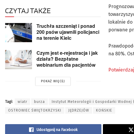
Prognozowa
CZYTAJ TAKŻE
towarzyszyć
lokalnie do
Truchła szczeniąt i ponad
porwane pr
200 psów ujawnili policjanci
na terenie Kielc
Prawdopodo
Czym jest e-rejestracja i jak
na 80%. Ost
działa? Bezpłatne
webinarium dla pacjentów
Potwierdzaj
POKAŻ WIĘCEJ
Tagi:
wiatr
burza
Instytut Meteorologii i Gospodarki Wodnej
OSTROWIEC ŚWIĘTOKRZYSKI
JĘDRZEJÓW
KOŃSKIE
Udostępnij na Facebook