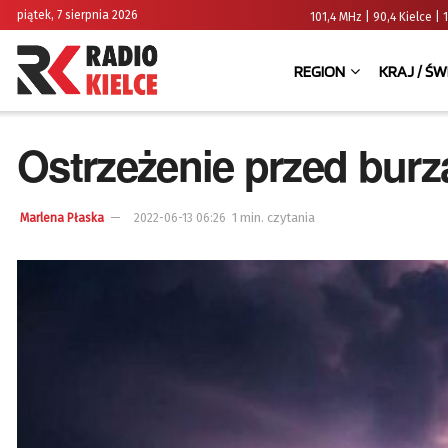
piątek, 7 sierpnia 2026
101,4 MHz | 90,4 Kielce
REGION
KRAJ / ŚW
Ostrzeżenie przed burz
1 min. czytania
Marlena Płaska
2022-06-13 06:26