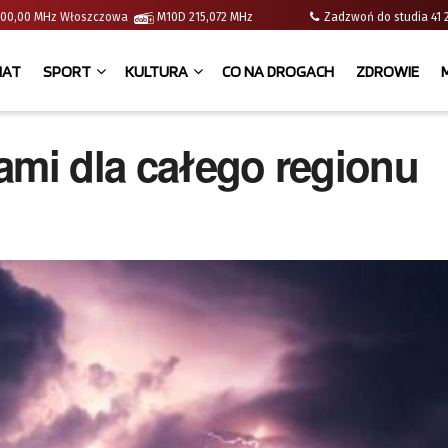
 | 100,00 MHz Włoszczowa
M10D 215,072 MHz
Zadzwoń do studia 
IAT
SPORT
KULTURA
CO NA DROGACH
ZDROWIE
ami dla całego regionu