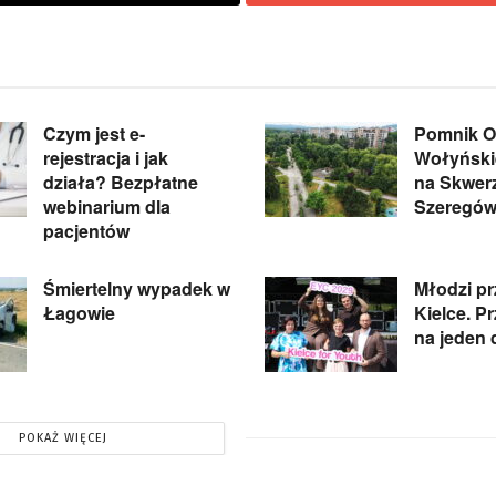
Czym jest e-
Pomnik Of
rejestracja i jak
Wołyńskie
działa? Bezpłatne
na Skwer
webinarium dla
Szeregów
pacjentów
Śmiertelny wypadek w
Młodzi pr
Łagowie
Kielce. P
na jeden 
POKAŻ WIĘCEJ