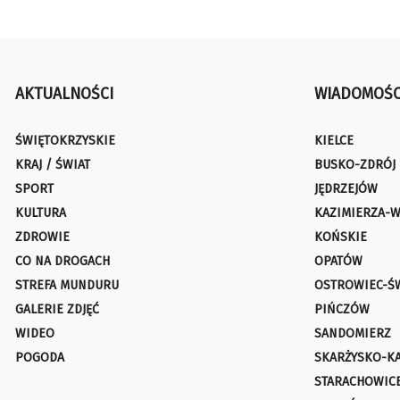
AKTUALNOŚCI
WIADOMOŚC
ŚWIĘTOKRZYSKIE
KIELCE
KRAJ / ŚWIAT
BUSKO-ZDRÓJ
SPORT
JĘDRZEJÓW
KULTURA
KAZIMIERZA-W
ZDROWIE
KOŃSKIE
CO NA DROGACH
OPATÓW
STREFA MUNDURU
OSTROWIEC-Ś
GALERIE ZDJĘĆ
PIŃCZÓW
WIDEO
SANDOMIERZ
POGODA
SKARŻYSKO-K
STARACHOWIC