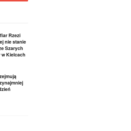
iar Rzezi
j nie stanie
ze Szarych
 w Kielcach
zejmują
rzynajmniej
dzień