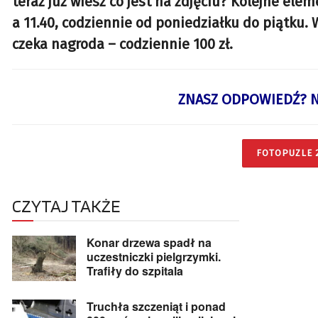
teraz już wiesz co jest na zdjęciu? Kolejne el
a 11.40, codziennie od poniedziałku do piątku.
czeka nagroda – codziennie 100 zł.
ZNASZ ODPOWIEDŹ? N
FOTOPUZLE 
CZYTAJ TAKŻE
Konar drzewa spadł na
uczestniczki pielgrzymki.
Trafiły do szpitala
Truchła szczeniąt i ponad