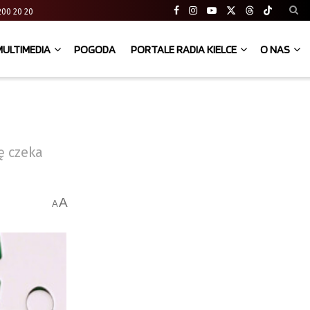
41 200 20 20
MULTIMEDIA
POGODA
PORTALE RADIA KIELCE
O NAS
ę czeka
A
A