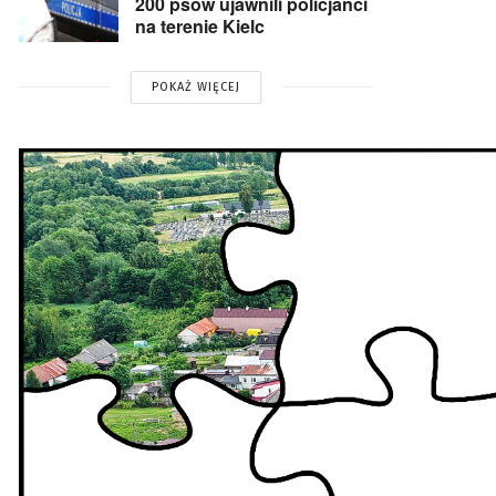
200 psów ujawnili policjanci
na terenie Kielc
POKAŻ WIĘCEJ