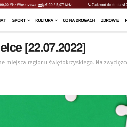
 | 100,00 MHz Włoszczowa
M10D 215,072 MHz
Zadzwoń do studia 
IAT
SPORT
KULTURA
CO NA DROGACH
ZDROWIE
elce [22.07.2022]
e miejsca regionu świętokrzyskiego. Na zwycięzc