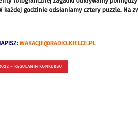
ementy fotograficznej zagadki odkrywamy pomiędzy
 W każdej godzinie odsłaniamy cztery puzzle. Na z
APISZ:
WAKACJE@RADIO.KIELCE.PL
2022 – REGULAMIN KONKURSU