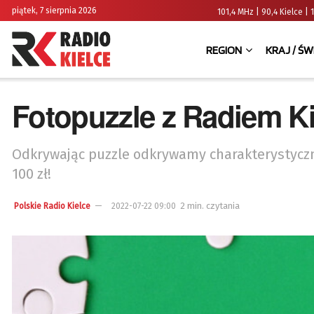
piątek, 7 sierpnia 2026
101,4 MHz | 90,4 Kielce
REGION
KRAJ / ŚW
Fotopuzzle z Radiem Ki
Odkrywając puzzle odkrywamy charakterystyczn
100 zł!
2 min. czytania
Polskie Radio Kielce
2022-07-22 09:00