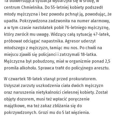
Ta bulwersująca sytuacja wydarzyła się w środę, w
centrum Chmielnika. Do 55-letniej kobiety podszedł
młody mężczyzna i bez powodu pchnął ją, powodując, że
upadła. Pokrzywdzona zadzwoniła na numer alarmowy,
a w tym czasie nastolatek pobił 76-letniego mężczyznę,
który zwrócił mu uwagę. Widzący całą sytuację 47-latek,
próbował odciągać napastnika. Agresor uderzył
młodszego z mężczyzn, łamiąc mu nos. Po chwili na
miejscu zjawili się policjanci i zatrzymali 18-latka.
Mężczyzna był pobudzony, miał w organizmie ponad 2,5
promila alkoholu. Sprawca trafił do policyjnego aresztu.
W czwartek 18-latek stanął przed prokuratorem.
Usłyszał zarzuty uszkodzenia ciała dwóch mężczyzn
oraz naruszenia nietykalności cielesnej kobiety. Został
objęty dozorem, musi też wpłacić poręczenie
majątkowe, ma też zakaz zbliżania się do
pokrzywdzonych. Grozi mu do 5 lat więzienia.