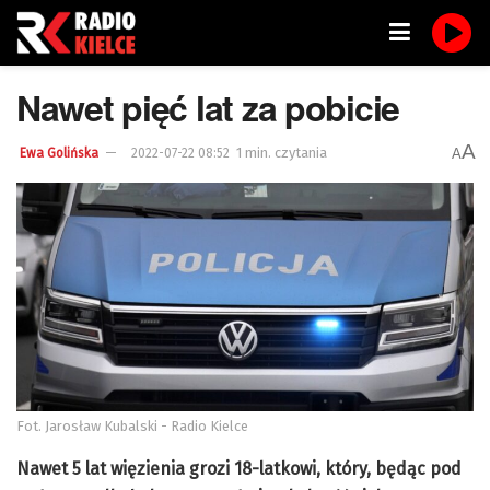
Nawet pięć lat za pobicie
A
1 min. czytania
A
Ewa Golińska
2022-07-22 08:52
Fot. Jarosław Kubalski - Radio Kielce
Nawet 5 lat więzienia grozi 18-latkowi, który, będąc pod