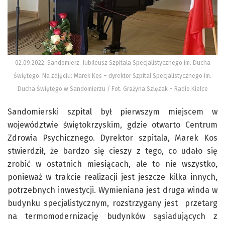
02.09.2022. Sandomierz. Jubileusz Szpitala Specjalistycznego im. Ducha
Świętego. Na zdjęciu: Marek Kos – dyrektor Szpital Specjalistycznego im.
Ducha Świętego w Sandomierzu / Fot. Grażyna Szlęzak – Radio Kielce
Sandomierski szpital był pierwszym miejscem w
województwie świętokrzyskim, gdzie otwarto Centrum
Zdrowia Psychicznego. Dyrektor szpitala, Marek Kos
stwierdził, że bardzo się cieszy z tego, co udało się
zrobić w ostatnich miesiącach, ale to nie wszystko,
ponieważ w trakcie realizacji jest jeszcze kilka innych,
potrzebnych inwestycji. Wymieniana jest druga winda w
budynku specjalistycznym, rozstrzygany jest przetarg
na termomodernizację budynków sąsiadujących z