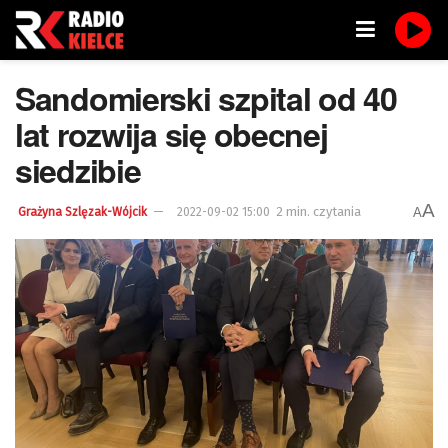
Sandomierski szpital od 40
lat rozwija się obecnej
siedzibie
A
2 min. czytania
A
Grażyna Szlęzak-Wójcik
2022-09-02 15:00