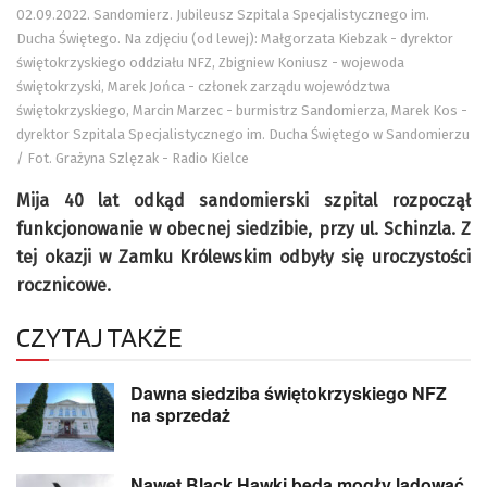
02.09.2022. Sandomierz. Jubileusz Szpitala Specjalistycznego im.
Ducha Świętego. Na zdjęciu (od lewej): Małgorzata Kiebzak - dyrektor
świętokrzyskiego oddziału NFZ, Zbigniew Koniusz - wojewoda
świętokrzyski, Marek Jońca - członek zarządu województwa
świętokrzyskiego, Marcin Marzec - burmistrz Sandomierza, Marek Kos -
dyrektor Szpitala Specjalistycznego im. Ducha Świętego w Sandomierzu
/ Fot. Grażyna Szlęzak - Radio Kielce
Mija 40 lat odkąd sandomierski szpital rozpoczął
funkcjonowanie w obecnej siedzibie, przy ul. Schinzla. Z
tej okazji w Zamku Królewskim odbyły się uroczystości
rocznicowe.
CZYTAJ TAKŻE
Dawna siedziba świętokrzyskiego NFZ
na sprzedaż
Nawet Black Hawki będą mogły lądować