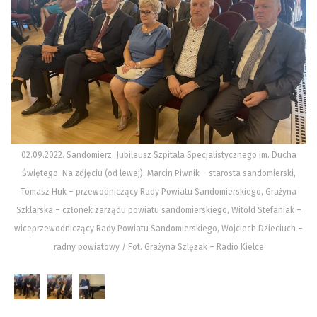
02.09.2022. Sandomierz. Jubileusz Szpitala Specjalistycznego im. Ducha
Świętego. Na zdjęciu (od lewej): Marcin Piwnik – starosta sandomierski,
Tomasz Huk – przewodniczący Rady Powiatu Sandomierskiego, Grażyna
Szklarska – członek zarządu powiatu sandomierskiego, Witold Stefaniak –
wiceprzewodniczący Rady Powiatu Sandomierskiego, Wojciech Dzieciuch –
radny powiatowy / Fot. Grażyna Szlęzak – Radio Kielce