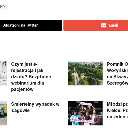
PO
Udostępnij na Twitter
Email
Czym jest e-
Pomnik Of
rejestracja i jak
Wołyńskie
działa? Bezpłatne
na Skwer
webinarium dla
Szeregów
pacjentów
Śmiertelny wypadek w
Młodzi pr
Łagowie
Kielce. P
na jeden 