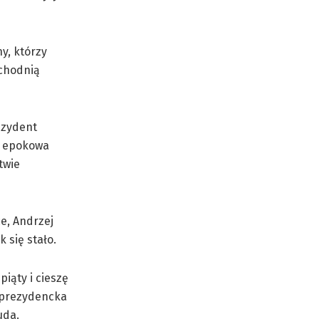
y, którzy
schodnią
ezydent
ła epokowa
twie
e, Andrzej
 się stało.
iąty i cieszę
o prezydencka
uda.