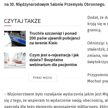
na 30. Międzynarodowym Salonie Przemysłu Obronnego.
Dodał, że d
CZYTAJ TAKŻE
kryją się w
granicą.
Truchła szczeniąt i ponad
200 psów ujawnili policjanci
na terenie Kielc
Odnosząc si
stwierdził,
Czym jest e-rejestracja i jak
zmiana, nie
działa? Bezpłatne
świętokrzys
webinarium dla pacjentów
Przypomniał
POKAŻ WIĘCEJ
Mochoń powi
– Wizjonerstwem było rozwijanie wydarzenia jakim jest Mi
się z tego, że wspieram to wydarzenie swoją obecnością, a
nagroda dla tego elementu wyposażenie militarnego, który