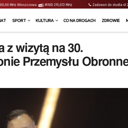
 | 100,00 MHz Włoszczowa
M10D 215,072 MHz
Zadzwoń do studia 
IAT
SPORT
KULTURA
CO NA DROGACH
ZDROWIE
 z wizytą na 30.
onie Przemysłu Obronn