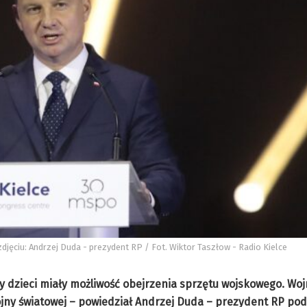
ęciu: Andrzej Duda - prezydent RP / Fot. Wiktor Taszłow - Radio Kielce
by dzieci miały możliwość obejrzenia sprzętu wojskowego. Woj
wojny światowej – powiedział Andrzej Duda – prezydent RP pod