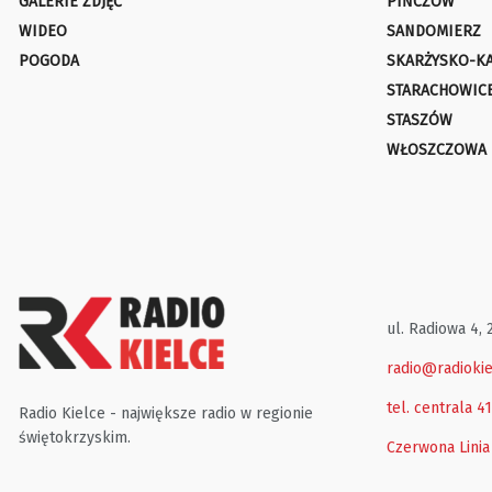
GALERIE ZDJĘĆ
PIŃCZÓW
WIDEO
SANDOMIERZ
POGODA
SKARŻYSKO-K
STARACHOWIC
STASZÓW
WŁOSZCZOWA
ul. Radiowa 4, 
radio@radiokie
tel. centrala 4
Radio Kielce - największe radio w regionie
świętokrzyskim.
Czerwona Linia