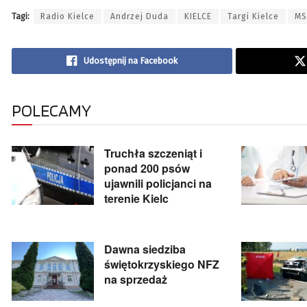
Tagi:
Radio Kielce
Andrzej Duda
KIELCE
Targi Kielce
MS
Udostępnij na Facebook
POLECAMY
Truchła szczeniąt i
ponad 200 psów
ujawnili policjanci na
terenie Kielc
Dawna siedziba
świętokrzyskiego NFZ
na sprzedaż