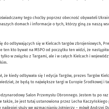
oświadczamy tego choćby poprzez obecność obywateli Ukrain
 naszych domach i informacje o tych, którzy giną za naszą w
ę do odbywających się w Kielcach targów zbrojeniowych, Pr
 że ten kto bywał na MSPO od początku ten widzi, że nastąpi
 tylko w związku z Targami, ale i w całych Kielcach i wojewódz
kim.
, że kiedy odbywała się I edycja Targów, prezes Targów Kielc
edział, że będą to największe targi w Europie Środkowej i tak
ędzynarodowy Salon Przemysłu Obronnego. Jestem tu po raz p
le także, że jest tutaj ustanowiona przez Lecha Kaczyńskieg
 najlepiej służy we wzmacnianiu żołnierzy – mówił Andrzej D