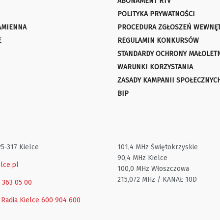
ABONAMENT RTV
POLITYKA PRYWATNOŚCI
AMIENNA
PROCEDURA ZGŁOSZEŃ WEWNĘ
E
REGULAMIN KONKURSÓW
STANDARDY OCHRONY MAŁOLET
WARUNKI KORZYSTANIA
ZASADY KAMPANII SPOŁECZNYC
BIP
25-317 Kielce
101,4 MHz Świętokrzyskie
90,4 MHz Kielce
lce.pl
100,0 MHz Włoszczowa
215,072 MHz / KANAŁ 10D
1 363 05 00
 Radia Kielce
600 904 600