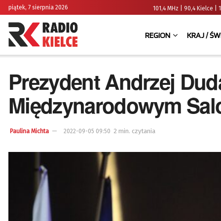
piątek, 7 sierpnia 2026
101,4 MHz | 90,4 Kielce
REGION
KRAJ / ŚW
Prezydent Andrzej Duda
Międzynarodowym Sal
2 min. czytania
Paulina Michta
2022-09-05 09:50