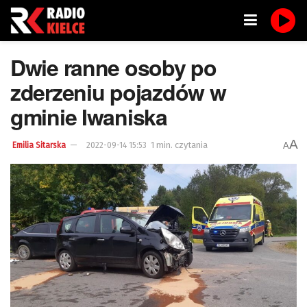
Dwie ranne osoby po
zderzeniu pojazdów w
gminie Iwaniska
A
1 min. czytania
A
Emilia Sitarska
2022-09-14 15:53