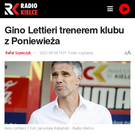
Gino Lettieri trenerem klubu
z Poniewieża
A
1 min. czytania
A
Rafał Szymczyk
2022-09-26 11:21
Gino Lettieri / Fot. Jarosław Kubalski - Radio Kielce