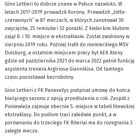
Gino Lettieri to dobrze znane w Polsce nazwisko. W
latach 2017-2019 prowadził Koronę. Prowadził „żółto-
czerwonych” w 87 meczach, w których zanotował 30
zwycięstw, 25 remisów i 32 porażki. Z kieleckim klubem
zajął 8. i 10. miejsce w ekstraklasie. Został zwolniony w
sierpniu 2019 roku. Później trafił do niemieckiego MSV
Duisburg, a ostatnim miejscem pracy był AEK Ateny
gdzie od października 2021 do marca 2022 pełnił funkcję
asystenta trenera Argiriosa Giannikisa. Od tamtego
czasu pozostawał bezrobotny.
Gino Lettieri z FK Panevežys podpisał umowę do końca
bieżącego sezonu z opcją przedłużenia o rok. Zespół z
Poniewieża zajmuje obecnie 5. miejsce w tabeli litewskiej
ekstraklasy. Do podium traci zaledwie punkt, a w
porównaniu do trzeciego FK Riteriai ma do rozegrania 3
zaległe mecze.