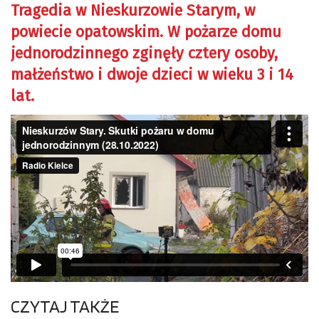
Tragedia w Nieskurzowie Starym, w
powiecie opatowskim. W pożarze domu
jednorodzinnego zginęły cztery osoby,
małżeństwo i dwoje dzieci w wieku 3 i 14
lat.
CZYTAJ TAKŻE