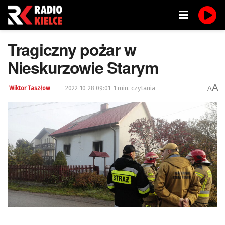
Tragiczny pożar w
Nieskurzowie Starym
A
1 min. czytania
A
Wiktor Taszłow
2022-10-28 09:01