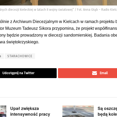
ych diecezji kieleckiej w latach II wojny światowej” / Fot. Anna Głąb – Radio Kiel
lnie z Archiwum Diecezjalnym w Kielcach w ramach projektu 
ektor Muzeum Tadeusz Sikora przypomina, że projekt współfinan
bny będzie prowadzony w diecezji sandomierskiej. Badania ob
wa świętokrzyskiego.
a
STARACHOWICE
Udostępnij na Twitter
Email
Upał zwiększa
Są oszcz
intensywność pracy
będą kole