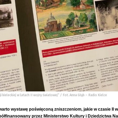
 kieleckiej w latach II wojny światowej” / Fot. Anna Głąb – Radio Kielce
arto wystawę poświęconą zniszczeniom, jakie w czasie II 
spółfinansowany przez Ministerstwo Kultury i Dziedzictwa 