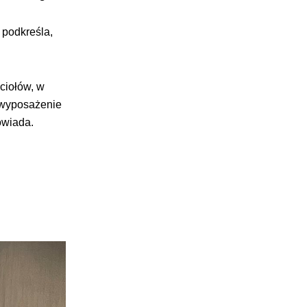
 podkreśla,
ciołów, w
 wyposażenie
owiada.