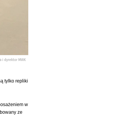
a i dyrektor MWK
tylko repliki
yposażeniem w
rabowany ze