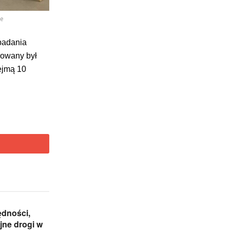
ce
badania
sowany był
ejmą 10
ędności,
jne drogi w