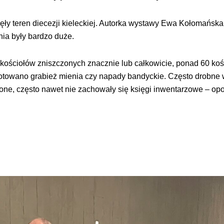
ęły teren diecezji kieleckiej. Autorka wystawy Ewa Kołomańska
nia były bardzo duże.
kościołów zniszczonych znacznie lub całkowicie, ponad 60 koś
otowano grabież mienia czy napady bandyckie. Często drobne
czone, często nawet nie zachowały się księgi inwentarzowe – op