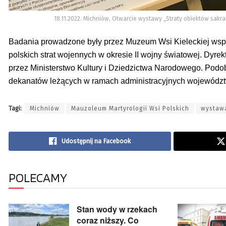
18.11.2022. Michniów, Otwarcie wystawy „Straty obiektów sakraln
Badania prowadzone były przez Muzeum Wsi Kieleckiej wspó
polskich strat wojennych w okresie II wojny światowej. Dyr
przez Ministerstwo Kultury i Dziedzictwa Narodowego. Podo
dekanatów leżących w ramach administracyjnych województ
Tagi:
Michniów
Mauzoleum Martyrologii Wsi Polskich
wystaw
Udostępnij na Facebook
POLECAMY
Stan wody w rzekach
coraz niższy. Co