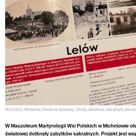
18.11.2022. Michniów, Otwarcie wystawy „Straty obiektów sakralnych diecezji
W Mauzoleum Martyrologii Wsi Polskich w Michniowie otw
światowej dotknęły zabytków sakralnych. Projekt jest w