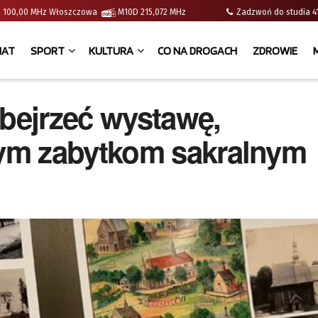
e | 100,00 MHz Włoszczowa
M10D 215,072 MHz
Zadzwoń do studia
IAT
SPORT
KULTURA
CO NA DROGACH
ZDROWIE
bejrzeć wystawę,
ym zabytkom sakralnym