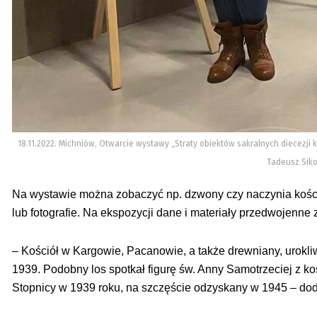
18.11.2022. Michniów, Otwarcie wystawy „Straty obiektów sakralnych diecezji 
Tadeusz Siko
Na wystawie można zobaczyć np. dzwony czy naczynia kościel
lub fotografie. Na ekspozycji dane i materiały przedwojenne
– Kościół w Kargowie, Pacanowie, a także drewniany, urokl
1939. Podobny los spotkał figurę św. Anny Samotrzeciej z k
Stopnicy w 1939 roku, na szczęście odzyskany w 1945 – d