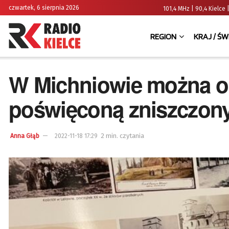
czwartek, 6 sierpnia 2026
101,4 MHz | 90,4 Kielc
REGION
KRAJ / ŚW
W Michniowie można o
poświęconą zniszczon
2 min. czytania
Anna Głąb
2022-11-18 17:29