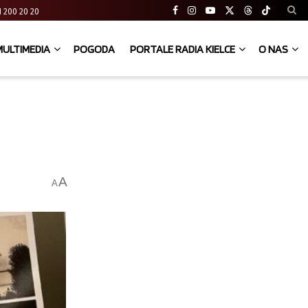
 41 200 20 20
MULTIMEDIA
POGODA
PORTALE RADIA KIELCE
O NAS
A
A