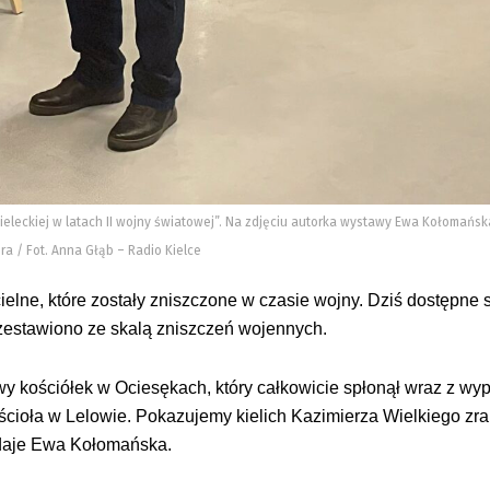
kieleckiej w latach II wojny światowej”. Na zdjęciu autorka wystawy Ewa Kołomańsk
ra / Fot. Anna Głąb – Radio Kielce
ne, które zostały zniszczone w czasie wojny. Dziś dostępne są 
 zestawiono ze skalą zniszczeń wojennych.
iwy kościółek w Ociesękach, który całkowicie spłonął wraz z w
ościoła w Lelowie. Pokazujemy kielich Kazimierza Wielkiego z
odaje Ewa Kołomańska.