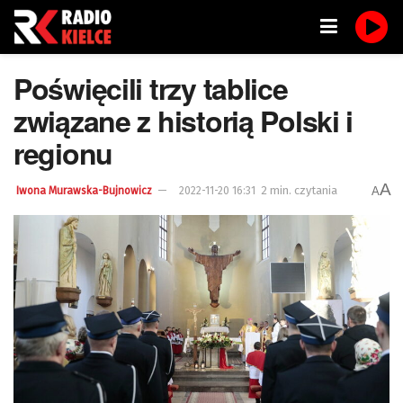
Poświęcili trzy tablice
związane z historią Polski i
regionu
A
2 min. czytania
A
Iwona Murawska-Bujnowicz
2022-11-20 16:31