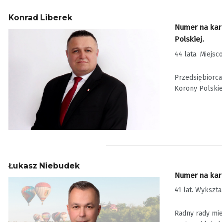
Konrad Liberek
Numer na karc
Polskiej.
44 lata. Miejs
Przedsiębiorca
Korony Polskie
Łukasz Niebudek
Numer na karc
41 lat. Wykszt
Radny rady mie