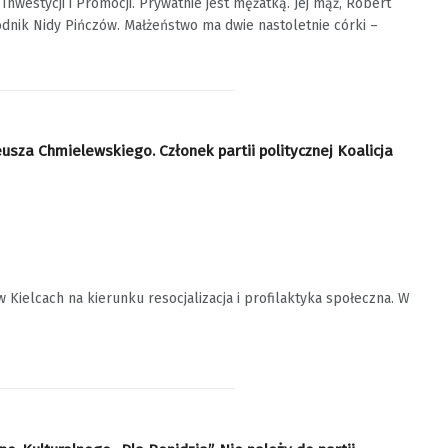
westycji i Promocji. Prywatnie jest mężatką. Jej mąż, Robert
dnik Nidy Pińczów. Małżeństwo ma dwie nastoletnie córki –
za Chmielewskiego. Członek partii politycznej Koalicja
ielcach na kierunku resocjalizacja i profilaktyka społeczna. W