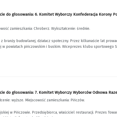
ie do głosowania: 6. Komitet Wyborczy Konfederacja Korony Pols
cowość zamieszkania: Chroberz. Wykształcenie: średnie.
 z branży budowlanej, działacz społeczny. Przez kilkanaście lat prowad
j w powiatach pińczowskim i buskim. Wiceprezes klubu sportowego Str
ie do głosowania: 7. Komitet Wyborczy Wyborców Odnowa Razem D
ałcenie: wyższe. Miejscowość zamieszkania: Pińczów.
jskiej w Pińczowie. Przedsiębiorca, właściciel restauracji. Prezes Tow