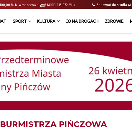
 | 100,00 MHz Włoszczowa
M10D 215,072 MHz
Zadzwoń do studia 
IAT
SPORT
KULTURA
CO NA DROGACH
ZDROWIE
BURMISTRZA PIŃCZOWA