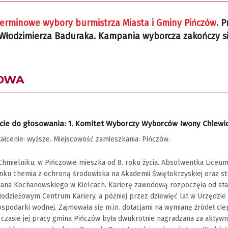
dterminowe wybory burmistrza Miasta i Gminy Pińczów.
Pr
łodzimierza Baduraka. Kampania wyborcza zakończy się 
ZOWA
ie do głosowania: 1. Komitet Wyborczy Wyborców Iwony Chlewicki
tałcenie: wyższe. Miejscowość zamieszkania: Pińczów.
 Chmielniku, w Pińczowie mieszka od 8. roku życia. Absolwentka Liceu
unku chemia z ochroną środowiska na Akademii Świętokrzyskiej oraz 
Jana Kochanowskiego w Kielcach. Karierę zawodową rozpoczęła od sta
odzieżowym Centrum Kariery, a później przez dziewięć lat w Urzędzie M
ospodarki wodnej. Zajmowała się m.in. dotacjami na wymianę źródeł cie
 czasie jej pracy gmina Pińczów była dwukrotnie nagradzana za aktyw