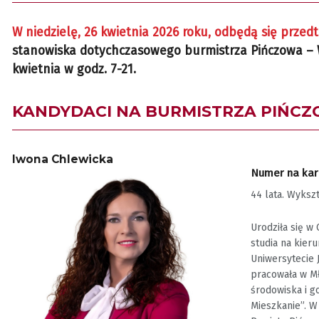
W niedzielę, 26 kwietnia 2026 roku, odbędą się prze
stanowiska dotychczasowego burmistrza Pińczowa – W
kwietnia w godz. 7-21.
KANDYDACI NA BURMISTRZA PIŃC
Iwona Chlewicka
Numer na karc
44 lata. Wyksz
Urodziła się w
studia na kier
Uniwersytecie 
pracowała w Mł
środowiska i g
Mieszkanie”. W