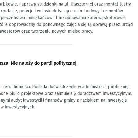
bkowie, naprawę studzienki na ul. Klasztornej oraz montaż lustra
erpelacje, petycje i wnioski dotyczące m.in. budowy i remontów
ezpieczeństwa mieszkańców i funkcjonowania kolei wąskotorowej
, które doprowadziły do ponownego zajęcia się tą sprawą przez urząd
inwestorów oraz tworzeniu nowych miejsc pracy.
a. Nie należy do partii politycznej.
ieruchomości. Posiada doświadczenie w administracji publicznej i
sne biuro projektowe oraz zajmuje się doradztwem inwestycyjnym.
mi audyt inwestycji i finansów gminy z naciskiem na inwestycje
w inwestycyjnych.