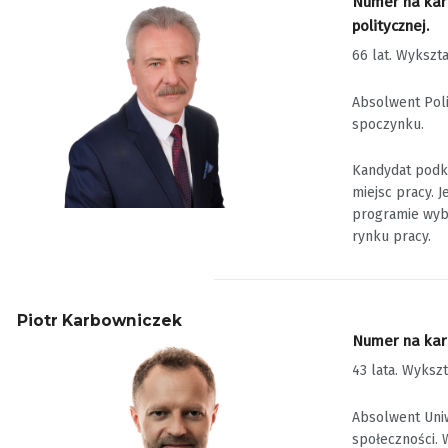
Numer na karc
politycznej.
66 lat. Wykszt
Absolwent Poli
spoczynku.
Kandydat podk
miejsc pracy.
programie wybo
rynku pracy.
Piotr Karbowniczek
Numer na karc
43 lata. Wyksz
Absolwent Uniw
społeczności. 