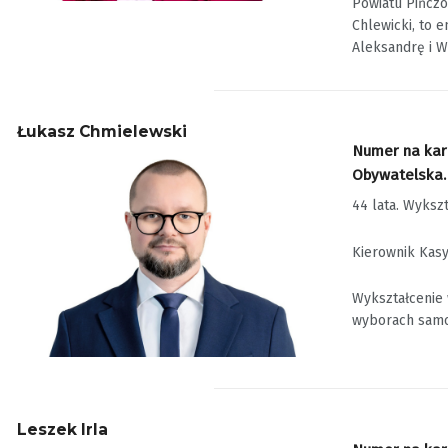
Powiatu Pińczo
Chlewicki, to 
Aleksandrę i Wi
Łukasz Chmielewski
Numer na karc
Obywatelska.
44 lata. Wyksz
Kierownik Kasy
Wykształcenie 
wyborach samo
Leszek Irla