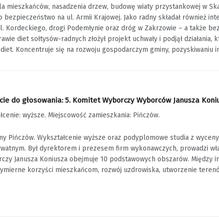
la mieszkańców, nasadzenia drzew, budowę wiaty przystankowej w Skar
 bezpieczeństwo na ul. Armii Krajowej. Jako radny składał również int
l. Kordeckiego, drogi Podemłynie oraz dróg w Zakrzowie – a także b
rawie diet sołtysów-radnych złożył projekt uchwały i podjął działania
 diet. Koncentruje się na rozwoju gospodarczym gminy, pozyskiwaniu 
ie do głosowania: 5. Komitet Wyborczy Wyborców Janusza Koniusz
ałcenie: wyższe. Miejscowość zamieszkania: Pińczów.
ny Pińczów. Wykształcenie wyższe oraz podyplomowe studia z wyceny n
watnym. Był dyrektorem i prezesem firm wykonawczych, prowadzi wła
zy Janusza Koniusza obejmuje 10 podstawowych obszarów. Między inny
mierne korzyści mieszkańcom, rozwój uzdrowiska, utworzenie terenó