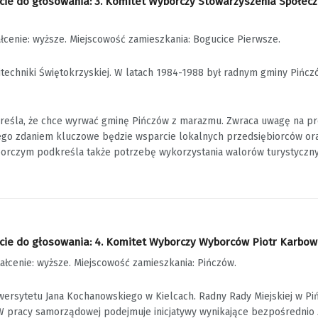
ie do głosowania: 3. Komitet Wyborczy Stowarzyszenia Społeczno
ałcenie: wyższe. Miejscowość zamieszkania: Bogucice Pierwsze.
techniki Świętokrzyskiej. W latach 1984-1988 był radnym gminy Pińczó
reśla, że chce wyrwać gminę Pińczów z marazmu. Zwraca uwagę na pr
 Jego zdaniem kluczowe będzie wsparcie lokalnych przedsiębiorców o
rczym podkreśla także potrzebę wykorzystania walorów turystycznych
ie do głosowania: 4.
Komitet Wyborczy Wyborców Piotr Karbownic
tałcenie: wyższe. Miejscowość zamieszkania: Pińczów.
ersytetu Jana Kochanowskiego w Kielcach. Radny Rady Miejskiej w Piń
W pracy samorządowej podejmuje inicjatywy wynikające bezpośrednio z