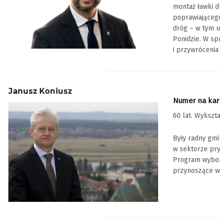
montaż ławki d
poprawiającego
dróg – w tym u
Ponidzie. W sp
i przywrócenia
Janusz Koniusz
Numer na karc
60 lat. Wykszt
Były radny gmi
w sektorze pry
Program wyborc
przynoszące wy