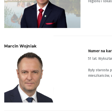
regionu i lokaln
Marcin Wojniak
Numer na karc
51 lat. Wykszt
Były starosta 
mieszkańców, w