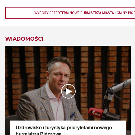
WYBORY PRZEDTERMINOWE BURMISTRZA MIASTA I GMINY PI
WIADOMOŚCI
Uzdrowisko i turystyka priorytetami nowego
burmistrza Pińczowa