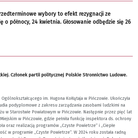
zedterminowe wybory to efekt rezygnacji ze
o północy, 24 kwietnia. Głosowanie odbędzie się 26
ej. Członek partii politycznej Polskie Stronnictwo Ludowe.
m Ogólnokształcącego im. Hugona Kołłątaja w Pińczowie. Ukończyła
studia podyplomowe z zakresu zarządzania zasobami ludzkimi na
żu w Starostwie Powiatowym w Pińczowie. Następnie przez pięć lat
iejskim w Pińczowie, gdzie pełniła funkcję inspektora ds. ochrony
pła oraz realizacją programów „Czyste Powietrze” i „Ciepłe
ność w programie „Czyste Powietrze”. W 2024 roku została radną