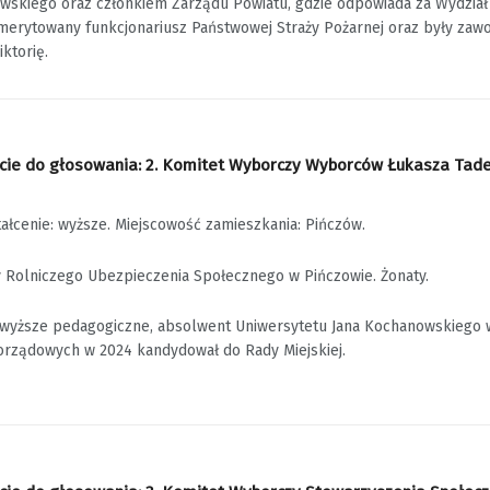
wskiego oraz członkiem Zarządu Powiatu, gdzie odpowiada za Wydział In
emerytowany funkcjonariusz Państwowej Straży Pożarnej oraz były zawo
ktorię.
ie do głosowania: 2. Komitet Wyborczy Wyborców Łukasza Tadeus
tałcenie: wyższe. Miejscowość zamieszkania: Pińczów.
 Rolniczego Ubezpieczenia Społecznego w Pińczowie. Żonaty.
wyższe pedagogiczne, absolwent Uniwersytetu Jana Kochanowskiego w K
rządowych w 2024 kandydował do Rady Miejskiej.