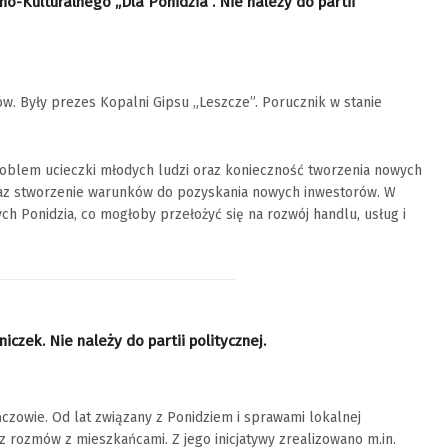
-Kulturalnego „Dla Ponidzia”. Nie należy do partii
w. Były prezes Kopalni Gipsu „Leszcze”. Porucznik w stanie
oblem ucieczki młodych ludzi oraz konieczność tworzenia nowych
raz stworzenie warunków do pozyskania nowych inwestorów. W
 Ponidzia, co mogłoby przełożyć się na rozwój handlu, usług i
zek. Nie należy do partii politycznej.
czowie. Od lat związany z Ponidziem i sprawami lokalnej
 rozmów z mieszkańcami. Z jego inicjatywy zrealizowano m.in.