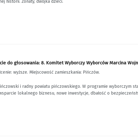
ej historii. Żonaty, dwójka dzieci.
ie do głosowania: 8. Komitet Wyborczy Wyborców Marcina Wojniak
ałcenie: wyższe. Miejscowość zamieszkania: Pińczów.
pińczowski i radny powiatu pińczowskiego. W programie wyborczym staw
sparcie lokalnego biznesu, nowe inwestycje, dbałość o bezpieczeństw