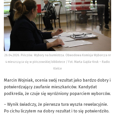
26.04.2026. Pińczów. Wybory na burmistrza. Obwodowa Komisja Wyborcza nr
4 mieszcząca się w pińczowskiej bibliotece / Fot. Marta Gajda-Kruk – Radio
Kielce
Marcin Wojniak, ocenia swój rezultat jako bardzo dobry i
potwierdzający zaufanie mieszkańców. Kandydat
podkreśla, że czuje się wyróżniony poparciem wyborców.
– Wynik świadczy, że pierwsza tura wyszła rewelacyjnie.
Po cichu liczyłem na dobry rezultat i to się potwierdziło.