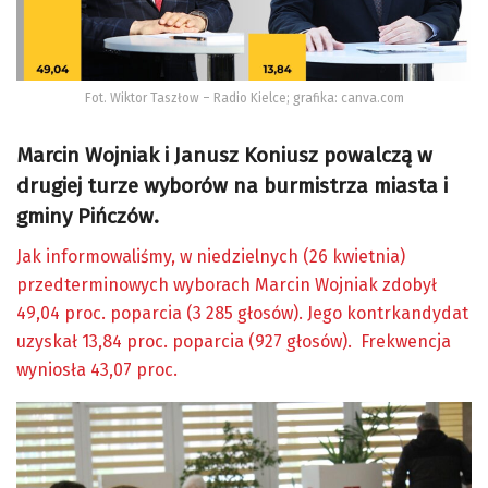
Fot. Wiktor Taszłow – Radio Kielce; grafika: canva.com
Marcin Wojniak i Janusz Koniusz powalczą w
drugiej turze wyborów na burmistrza miasta i
gminy Pińczów.
Jak informowaliśmy, w niedzielnych (26 kwietnia)
przedterminowych wyborach Marcin Wojniak zdobył
49,04 proc. poparcia (3 285 głosów). Jego kontrkandydat
uzyskał 13,84 proc. poparcia (927 głosów). Frekwencja
wyniosła 43,07 proc.