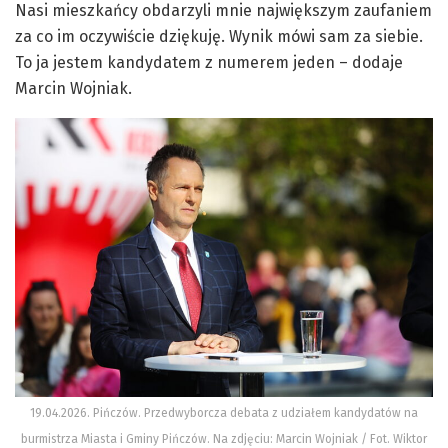
Nasi mieszkańcy obdarzyli mnie największym zaufaniem
za co im oczywiście dziękuję. Wynik mówi sam za siebie.
To ja jestem kandydatem z numerem jeden – dodaje
Marcin Wojniak.
19.04.2026. Pińczów. Przedwyborcza debata z udziałem kandydatów na
burmistrza Miasta i Gminy Pińczów. Na zdjęciu: Marcin Wojniak / Fot. Wiktor