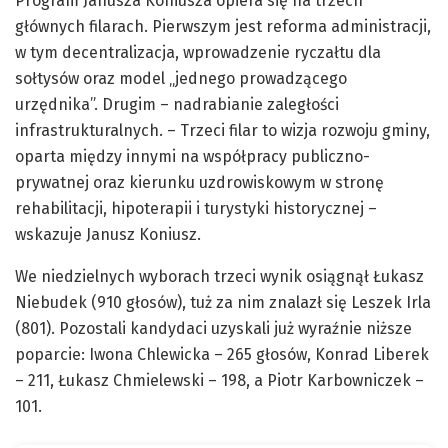
Program Janusza Koniusza opiera się na trzech
głównych filarach. Pierwszym jest reforma administracji,
w tym decentralizacja, wprowadzenie ryczałtu dla
sołtysów oraz model „jednego prowadzącego
urzędnika”. Drugim – nadrabianie zaległości
infrastrukturalnych. – Trzeci filar to wizja rozwoju gminy,
oparta między innymi na współpracy publiczno-
prywatnej oraz kierunku uzdrowiskowym w stronę
rehabilitacji, hipoterapii i turystyki historycznej –
wskazuje Janusz Koniusz.
We niedzielnych wyborach trzeci wynik osiągnął Łukasz
Niebudek (910 głosów), tuż za nim znalazł się Leszek Irla
(801). Pozostali kandydaci uzyskali już wyraźnie niższe
poparcie: Iwona Chlewicka – 265 głosów, Konrad Liberek
– 211, Łukasz Chmielewski – 198, a Piotr Karbowniczek –
101.