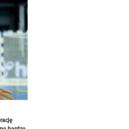
rację
 po bardzo