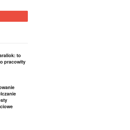
raliok: to
zo pracowity
owanie
elczanie
esty
ciowe