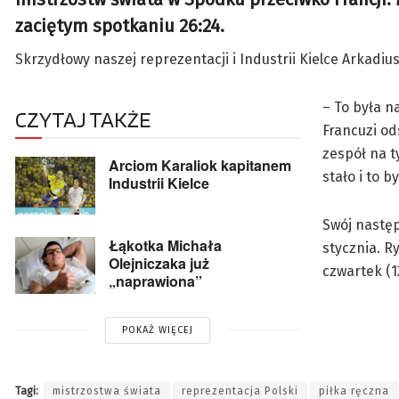
zaciętym spotkaniu 26:24.
Skrzydłowy naszej reprezentacji i Industrii Kielce Arkad
– To była n
CZYTAJ TAKŻE
Francuzi od
zespół na t
Arciom Karaliok kapitanem
stało i to 
Industrii Kielce
Swój następ
Łąkotka Michała
stycznia. R
Olejniczaka już
czwartek (1
„naprawiona”
POKAŻ WIĘCEJ
Tagi:
mistrzostwa świata
reprezentacja Polski
piłka ręczna