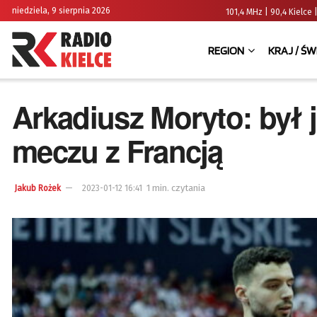
niedziela, 9 sierpnia 2026
101,4 MHz | 90,4 Kielc
REGION
KRAJ / ŚW
Arkadiusz Moryto: był
meczu z Francją
1 min. czytania
Jakub Rożek
2023-01-12 16:41