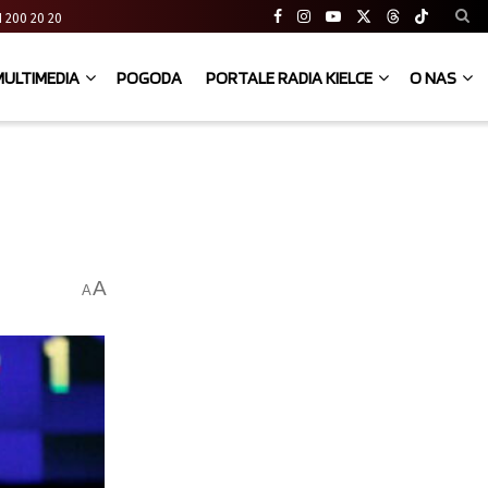
 41 200 20 20
MULTIMEDIA
POGODA
PORTALE RADIA KIELCE
O NAS
A
A