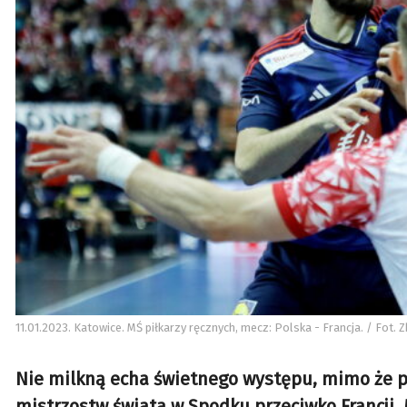
11.01.2023. Katowice. MŚ piłkarzy ręcznych, mecz: Polska - Francja. / Fot.
Nie milkną echa świetnego występu, mimo że pr
mistrzostw świata w Spodku przeciwko Francji.