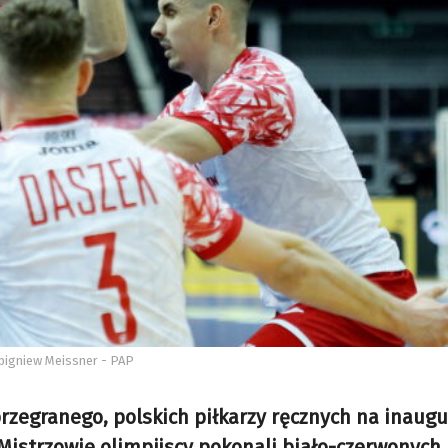
 Zbigniew Meissner - PAP
zegranego, polskich piłkarzy ręcznych na inaugu
 Mistrzowie olimpijscy pokonali biało-czerwonych