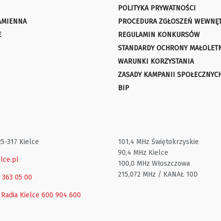
POLITYKA PRYWATNOŚCI
AMIENNA
PROCEDURA ZGŁOSZEŃ WEWNĘ
E
REGULAMIN KONKURSÓW
STANDARDY OCHRONY MAŁOLET
WARUNKI KORZYSTANIA
ZASADY KAMPANII SPOŁECZNYC
BIP
25-317 Kielce
101,4 MHz Świętokrzyskie
90,4 MHz Kielce
lce.pl
100,0 MHz Włoszczowa
215,072 MHz / KANAŁ 10D
1 363 05 00
 Radia Kielce
600 904 600