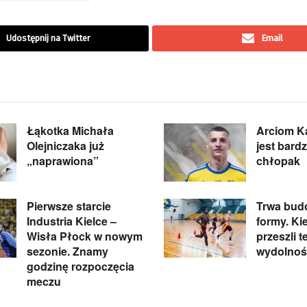
Udostępnij na Twitter
Email
Łąkotka Michała
Arciom Ka
Olejniczaka już
jest bard
„naprawiona”
chłopak
Pierwsze starcie
Trwa bud
Industria Kielce –
formy. Ki
Wisła Płock w nowym
przeszli t
sezonie. Znamy
wydolnoś
godzinę rozpoczęcia
meczu