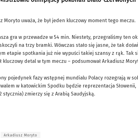
iusz Moryto uważa, że był jeden kluczowy moment tego meczu.
asza gra w przewadze w 54 min. Niestety, przegraliśmy ten okr
skoczyli na trzy bramki. Wówczas stało się jasne, że tak doś
ym etapie spotkania już nie wypuści takiej szansy z rąk. Tak s
był kluczowy detal w tym meczu – podsumował Arkadiusz Mory
ny pojedynek fazy wstępnej mundialu Polacy rozegrają w so
ywalem w katowickim Spodku będzie reprezentacja Słowenii, 
2 stycznia) zmierzy się z Arabią Saudyjską.
Arkadiusz Moryto