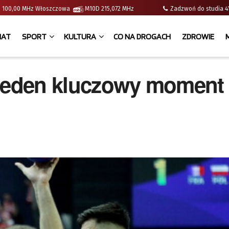
e | 100,00 MHz Włoszczowa
M10D 215,072 MHz
Zadzwoń do studia
IAT
SPORT
KULTURA
CO NA DROGACH
ZDROWIE
 jeden kluczowy moment