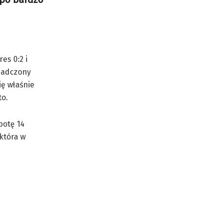
es 0:2 i
wiadczony
ię właśnie
to.
botę 14
która w