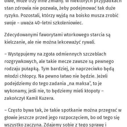
dwie, może trzy inne zmiany. W niektórych przypadkach
stan zdrowia nie pozwala, żeby podejmować tak duże
ryzyko. Pozostali, którzy wyjdą na boisko musza zrobić
swoje – uważa 40–letni szkoleniowiec.
Zdecydowanymi faworytami wtorkowego starcia są
kielczanie, ale nie można lekceważyć rywali.
– Występujemy na zgoła odmiennych szczeblach
rozgrywkowych, ale takie mecze zawsze są pewnego
rodzaju pułapką. Tym bardziej, że naprzeciwko będą
młodzi chłopcy. Na pewno łatwo nie będzie. Jeżeli
podejdziemy do tego zadania „na maksa”, to je
wykonamy, jeśli nie, to będziemy mieli kłopoty –
zakończył Kamil Kuzera.
– Często bywa tak, że takie spotkanie można przegrać w
głowie jeszcze przed jego rozpoczęciem, bo od tego się
wszystko zaczyna. Zdajemy sobie z tego sprawę i