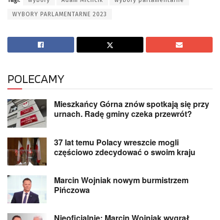
Tagi:
wybory
Adam Michcik
wybory parlamentarne
WYBORY PARLAMENTARNE 2023
POLECAMY
Mieszkańcy Górna znów spotkają się przy
urnach. Radę gminy czeka przewrót?
37 lat temu Polacy wreszcie mogli
częściowo zdecydować o swoim kraju
Marcin Wojniak nowym burmistrzem
Pińczowa
Nieoficjalnie: Marcin Wojniak wygrał