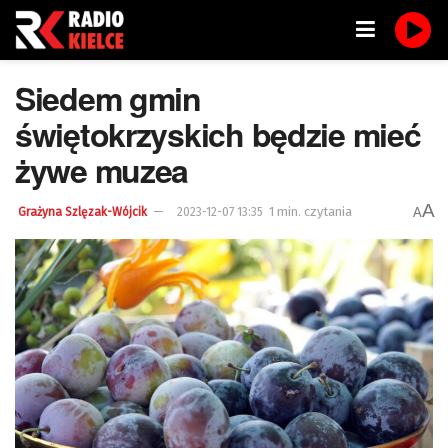
Siedem gmin
świętokrzyskich będzie mieć
żywe muzea
A
1 min. czytania
A
Grażyna Szlęzak-Wójcik
2023-12-07 13:35