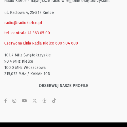
Radio Kielce - największe radio w regionie świętokrzyskim.
ul. Radiowa 4, 25-317 Kielce
radio@radiokielce.pl
tel. centrala 41 363 05 00
Czerwona Linia Radia Kielce
600 904 600
101,4 MHz Świętokrzyskie
90,4 MHz Kielce
100,0 MHz Włoszczowa
215,072 MHz / KANAŁ 10D
OBSERWUJ NASZE PROFILE