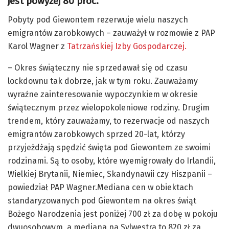
jest powyżej 80 proc.
Pobyty pod Giewontem rezerwuje wielu naszych
emigrantów zarobkowych – zauważył w rozmowie z PAP
Karol Wagner z
Tatrzańskiej Izby Gospodarczej.
– Okres świąteczny nie sprzedawał się od czasu
lockdownu tak dobrze, jak w tym roku. Zauważamy
wyraźne zainteresowanie wypoczynkiem w okresie
świątecznym przez wielopokoleniowe rodziny. Drugim
trendem, który zauważamy, to rezerwacje od naszych
emigrantów zarobkowych sprzed 20-lat, którzy
przyjeżdżają spędzić święta pod Giewontem ze swoimi
rodzinami. Są to osoby, które wyemigrowały do Irlandii,
Wielkiej Brytanii, Niemiec, Skandynawii czy Hiszpanii –
powiedział PAP Wagner.Mediana cen w obiektach
standaryzowanych pod Giewontem na okres świąt
Bożego Narodzenia jest poniżej 700 zł za dobę w pokoju
dwuosobowym, a mediana na Sylwestra to 820 zł za