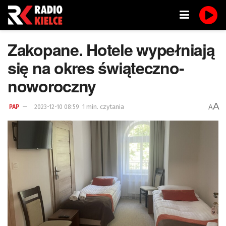
Zakopane. Hotele wypełniają
się na okres świąteczno-
noworoczny
A
1 min. czytania
A
PAP
2023-12-10 08:59