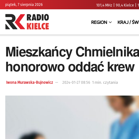
piątek, 7 sierpnia 2026
101,4 MHz | 90,4 Kielce
REGION
KRAJ / ŚW
Mieszkańcy Chmielnika
honorowo oddać krew
1 min. czytania
Iwona Murawska-Bujnowicz
2024-01-27 08:56