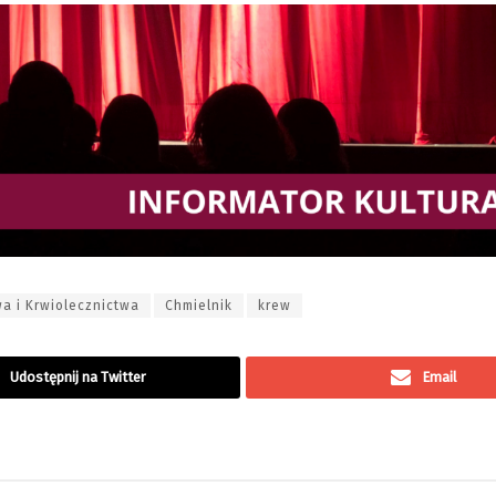
a i Krwiolecznictwa
Chmielnik
krew
Udostępnij na Twitter
Email