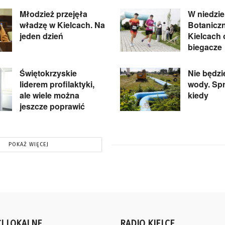
Młodzież przejęła
W niedzie
władzę w Kielcach. Na
Botanicz
jeden dzień
Kielcach
biegacze
Świętokrzyskie
Nie będzi
liderem profilaktyki,
wody. Spr
ale wiele można
kiedy
jeszcze poprawić
POKAŻ WIĘCEJ
I LOKALNE
RADIO KIELCE