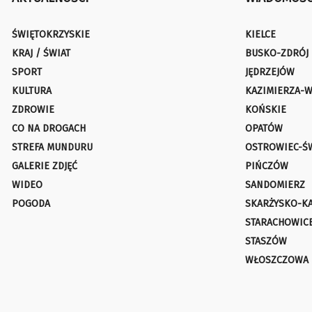
ŚWIĘTOKRZYSKIE
KIELCE
KRAJ / ŚWIAT
BUSKO-ZDRÓJ
SPORT
JĘDRZEJÓW
KULTURA
KAZIMIERZA-W
ZDROWIE
KOŃSKIE
CO NA DROGACH
OPATÓW
STREFA MUNDURU
OSTROWIEC-Ś
GALERIE ZDJĘĆ
PIŃCZÓW
WIDEO
SANDOMIERZ
POGODA
SKARŻYSKO-K
STARACHOWIC
STASZÓW
WŁOSZCZOWA