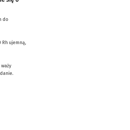
m do
0 Rh ujemną,
a waży
adanie.