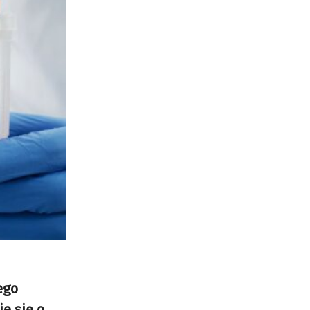
ego
e się o