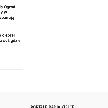
lę Ogród
ny w
 opanują
e ciepłej
awdź gdzie i
PORTALE RADIA KIELCE