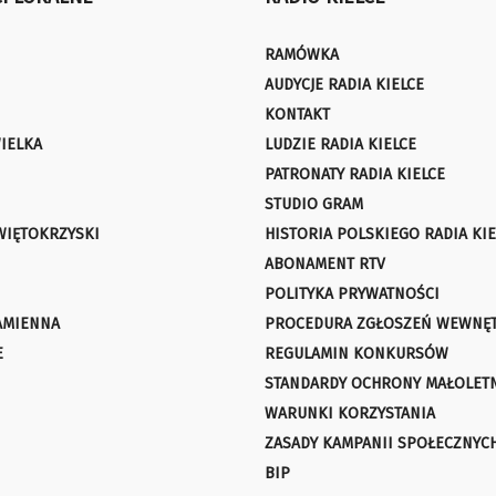
RAMÓWKA
AUDYCJE RADIA KIELCE
KONTAKT
IELKA
LUDZIE RADIA KIELCE
PATRONATY RADIA KIELCE
STUDIO GRAM
WIĘTOKRZYSKI
HISTORIA POLSKIEGO RADIA KIE
ABONAMENT RTV
POLITYKA PRYWATNOŚCI
AMIENNA
PROCEDURA ZGŁOSZEŃ WEWNĘ
E
REGULAMIN KONKURSÓW
STANDARDY OCHRONY MAŁOLET
WARUNKI KORZYSTANIA
ZASADY KAMPANII SPOŁECZNYC
BIP