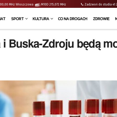
 | 100,00 MHz Włoszczowa
M10D 215,072 MHz
Zadzwoń do studia 
IAT
SPORT
KULTURA
CO NA DROGACH
ZDROWIE
 i Buska-Zdroju będą mo