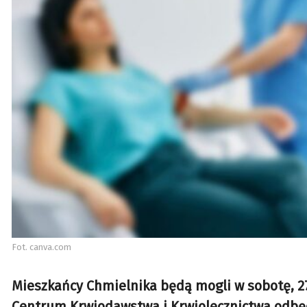
Fot. canva.com
Mieszkańcy Chmielnika będą mogli w sobotę, 2
Centrum Krwiodawstwa i Krwiolecznictwa odbęd